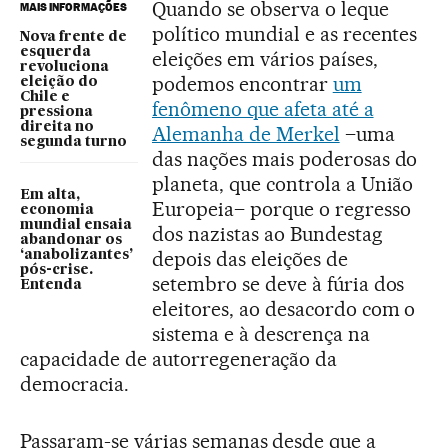
Quando se observa o leque
MAIS INFORMAÇÕES
político mundial e as recentes
Nova frente de
esquerda
eleições em vários países,
revoluciona
podemos encontrar
um
eleição do
Chile e
fenômeno que afeta até a
pressiona
direita no
Alemanha de Merkel
–uma
segunda turno
das nações mais poderosas do
planeta, que controla a União
Em alta,
Europeia– porque o regresso
economia
mundial ensaia
dos nazistas ao Bundestag
abandonar os
depois das eleições de
‘anabolizantes’
pós-crise.
setembro se deve à fúria dos
Entenda
eleitores, ao desacordo com o
sistema e à descrença na
capacidade de autorregeneração da
democracia.
Passaram-se várias semanas desde que a