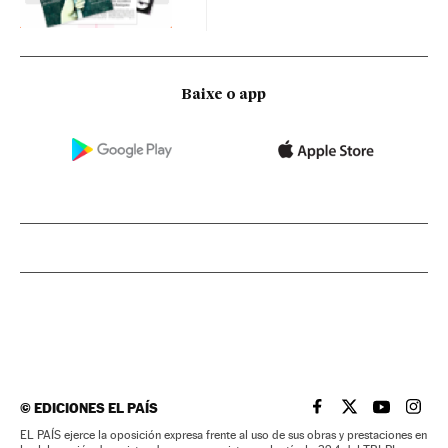
Baixe o app
©
EDICIONES EL PAÍS
EL PAÍS BRASIL EN
EL PAÍS BRASI
EL PAÍS B
EL PA
EL PAÍS ejerce la oposición expresa frente al uso de sus obras y prestaciones en