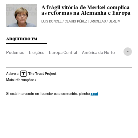
A frágil vitória de Merkel complica
as reformas na Alemanha e Europa
LUIS DONCEL
/
CLAUDI PÉREZ
| BRUXELAS / BERLIM
ARQUIVADO EM
Podemos
Eleições
Europa Central
América do Norte
Governo
América do Sul
América Latina
Partidos políticos
Administração Estado
Europa
Adere a
Mais informações
Opinião
América
Política
Administração pública
Angela Merkel
Michelle Bachelet
Sebastián Piñera
aquí
Si está interesado en licenciar este contenido, pinche
Donald Trump
Mariano Rajoy
Chile
Alemanha
Estados Unidos