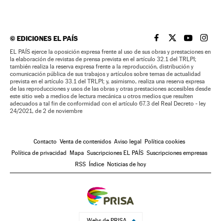
©
EDICIONES EL PAÍS
EL PAÍS BRASIL EN
EL PAÍS BRASI
EL PAÍS B
EL PA
EL PAÍS ejerce la oposición expresa frente al uso de sus obras y prestaciones en
la elaboración de revistas de prensa prevista en el artículo 32.1 del TRLPI;
también realiza la reserva expresa frente a la reproducción, distribución y
comunicación pública de sus trabajos y artículos sobre temas de actualidad
prevista en el artículo 33.1 del TRLPI; y, asimismo, realiza una reserva expresa
de las reproducciones y usos de las obras y otras prestaciones accesibles desde
este sitio web a medios de lectura mecánica u otros medios que resulten
adecuados a tal fin de conformidad con el artículo 67.3 del Real Decreto - ley
24/2021, de 2 de noviembre
Contacto
Venta de contenidos
Aviso legal
Política cookies
Política de privacidad
Mapa
Suscripciones EL PAÍS
Suscripciones empresas
RSS
Índice
Noticias de hoy
Webs de PRISA