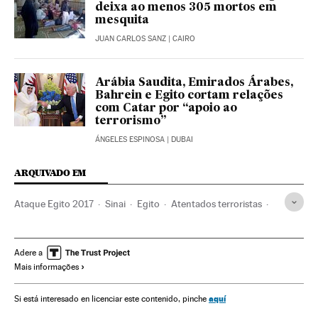
deixa ao menos 305 mortos em
mesquita
JUAN CARLOS SANZ
| CAIRO
Arábia Saudita, Emirados Árabes,
Bahrein e Egito cortam relações
com Catar por “apoio ao
terrorismo”
ÁNGELES ESPINOSA
| DUBAI
ARQUIVADO EM
Ataque Egito 2017
Sinai
Egito
Atentados terroristas
África
Oriente médio
Ásia
Terrorismo
Adere a
Mais informações
aquí
Si está interesado en licenciar este contenido, pinche