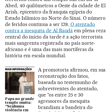
Abed, 40 quilômetros a Oeste da cidade de El
Arish, epicentro da franquia egípcia do
Estado Islâmico no Norte do Sinai. O número
de feridos continua a ser 128.
O atentado
contra a mesquita de Al Raudá
em plena reza
central do início da tarde é a ação terrorista
mais sangrenta registrada no país norte-
africano e é uma das mais mortíferas da
história em escala mundial.
A promotoria afirmou, em sua
MAIS INFORMAÇÕES
reconstrução dos fatos,
baseada no testemunho de
sobreviventes do atentado,
que “os entre 25 e 30
Papa no grande
agressores da mesquita
templo sunita:
brandiam a bandeira do
“Nenhuma
violência em