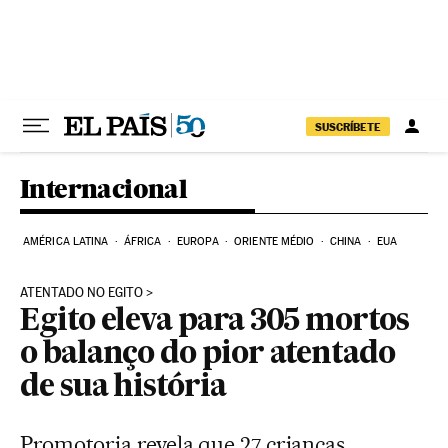
Pular para o conteúdo
SUSCRÍBETE
Internacional
AMÉRICA LATINA
ÁFRICA
EUROPA
ORIENTE MÉDIO
CHINA
EUA
ATENTADO NO EGITO
Egito eleva para 305 mortos
o balanço do pior atentado
de sua história
Promotoria revela que 27 crianças