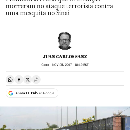
morreram no ataque terrorista contra
uma mesquita no Sinai
JUAN CARLOS SANZ
Cairo -
NOV
25, 2017 - 10:19
EST
Compartir en Whatsapp
Compartir en Facebook
Compartir en Twitter
Desplegar Redes Sociales
Añadir EL PAÍS en Google