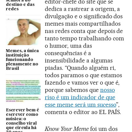
editor-chefe do site que se
senhora do
destino e das
dedica a rastrear a origem, a
redes
divulgação e o significado dos
memes mais compartilhados
nas redes conta que depois de
tanto tempo trabalhando com
o humor, uma das
Memes, a única
consequências é a
instituição
insensibilidade a algumas
funcionando
plenamente no
piadas. “Quando alguém ri,
Brasil
todos paramos o que estamos
fazendo e vamos ver o que é,
porque sabemos que
nosso
riso é um indicador de que
esse meme será um sucesso
”,
Escrever bem é
comenta o editor ao EL PAÍS.
escrever como
música: o
conselho viral
Know Your Meme
foi um dos
que circula há