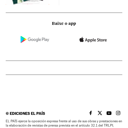
Baixe o app
©
EDICIONES EL PAÍS
EL PAÍS BRASIL EN
EL PAÍS BRASI
EL PAÍS B
EL PA
EL PAÍS ejerce la oposición expresa frente al uso de sus obras y prestaciones en
la elaboración de revistas de prensa prevista en el artículo 32.1 del TRLPI;