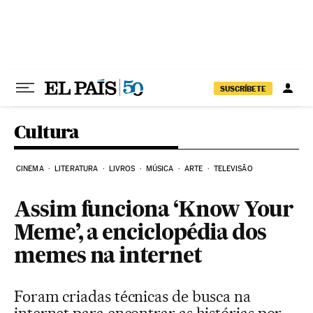
Pular para o conteúdo
SUSCRÍBETE
Cultura
CINEMA
LITERATURA
LIVROS
MÚSICA
ARTE
TELEVISÃO
Assim funciona ‘Know Your
Meme’, a enciclopédia dos
memes na internet
Foram criadas técnicas de busca na