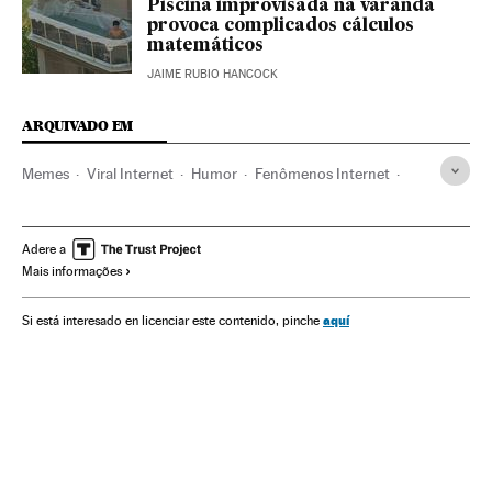
Piscina improvisada na varanda
provoca complicados cálculos
matemáticos
JAIME RUBIO HANCOCK
ARQUIVADO EM
Memes
Viral Internet
Humor
Fenômenos Internet
México
Estados Unidos
Redes sociais
Brasil
Internet
Telecomunicações
Comunicações
Verne
Adere a
Mais informações
aquí
Si está interesado en licenciar este contenido, pinche