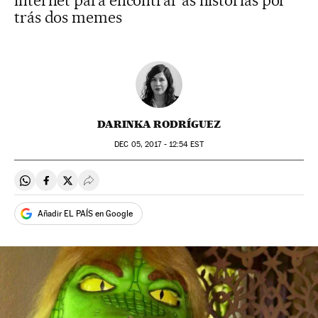
internet para encontrar as histórias por
trás dos memes
DARINKA RODRÍGUEZ
DEC
05, 2017 - 12:54
EST
Compartir en Whatsapp
Compartir en Facebook
Compartir en Twitter
Desplegar Redes Sociales
Añadir EL PAÍS en Google