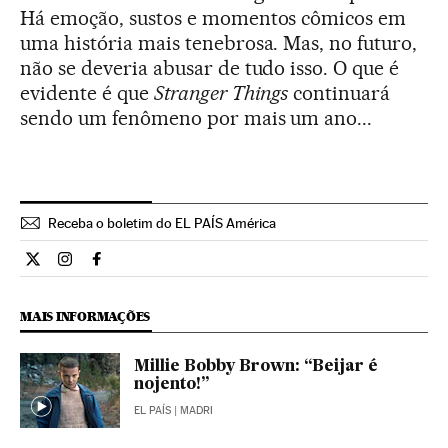
Há emoção, sustos e momentos cômicos em
uma história mais tenebrosa. Mas, no futuro,
não se deveria abusar de tudo isso. O que é
evidente é que
Stranger Things
continuará
sendo um fenômeno por mais um ano...
Receba o boletim do EL PAÍS América
Cultura El País Brasil en Twitter
Cultura El País Brasil en Instagram
Cultura El País Brasil en Facebook
MAIS INFORMAÇÕES
Millie Bobby Brown: “Beijar é
nojento!”
EL PAÍS
| MADRI