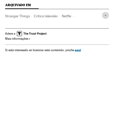
ARQUIVADO EM
Stranger Things
Crítica televisão
Netflix
Séries americanas
Série ficção científica
Plataformas digitales
Gêneros séries
Crítica
IPTV
Adere a
Mais informações
Séries tv
Internet
Programa tv
Programação
Televisão
Meios comunicação
Cultura
aquí
Si está interesado en licenciar este contenido, pinche