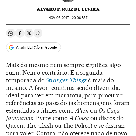
ÁLVARO P. RUIZ DE ELVIRA
NOV
07, 2017 - 20:06
EST
Compartir en Whatsapp
Compartir en Facebook
Compartir en Twitter
Desplegar Redes Sociales
Añadir EL PAÍS en Google
Mais do mesmo nem sempre significa algo
ruim. Nem o contrário. E a segunda
temporada de
Stranger Things
é mais do
mesmo. A favor: continua sendo divertida,
ideal para ver em maratona, para procurar
referências ao passado (as homenagens foram
estendidas a filmes como
Alien
ou
Os Caça-
fantasmas
, livros como
A Coisa
ou discos do
Queen, The Clash ou The Police) e se distrair
para valer. Contra: não oferece nada de novo,