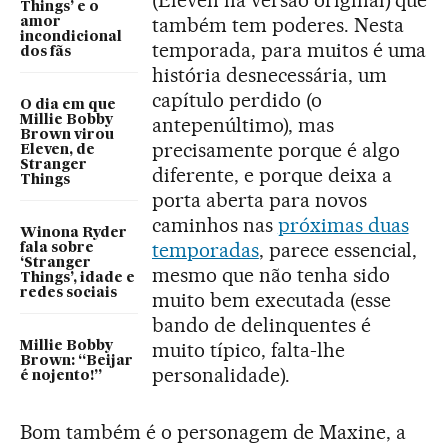
(Eleven na versão original) que
Things’ e o
também tem poderes. Nesta
amor
incondicional
temporada, para muitos é uma
dos fãs
história desnecessária, um
capítulo perdido (o
O dia em que
Millie Bobby
antepenúltimo), mas
Brown virou
precisamente porque é algo
Eleven, de
Stranger
diferente, e porque deixa a
Things
porta aberta para novos
caminhos nas
próximas duas
Winona Ryder
temporadas
, parece essencial,
fala sobre
‘Stranger
mesmo que não tenha sido
Things’, idade e
redes sociais
muito bem executada (esse
bando de delinquentes é
muito típico, falta-lhe
Millie Bobby
Brown: “Beijar
personalidade).
é nojento!”
Bom também é o personagem de Maxine, a