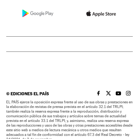
©
EDICIONES EL PAÍS
EL PAÍS BRASIL EN
EL PAÍS BRASI
EL PAÍS B
EL PA
EL PAÍS ejerce la oposición expresa frente al uso de sus obras y prestaciones en
la elaboración de revistas de prensa prevista en el artículo 32.1 del TRLPI;
también realiza la reserva expresa frente a la reproducción, distribución y
comunicación pública de sus trabajos y artículos sobre temas de actualidad
prevista en el artículo 33.1 del TRLPI; y, asimismo, realiza una reserva expresa
de las reproducciones y usos de las obras y otras prestaciones accesibles desde
este sitio web a medios de lectura mecánica u otros medios que resulten
adecuados a tal fin de conformidad con el artículo 67.3 del Real Decreto - ley