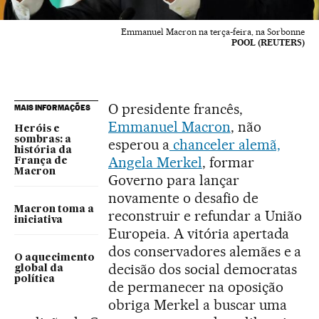
Emmanuel Macron na terça-feira, na Sorbonne
POOL (REUTERS)
O presidente francês,
MAIS INFORMAÇÕES
Emmanuel Macron
, não
Heróis e
sombras: a
esperou a
chanceler alemã,
história da
Angela Merkel
, formar
França de
Macron
Governo para lançar
novamente o desafio de
Macron toma a
reconstruir e refundar a União
iniciativa
Europeia. A vitória apertada
dos conservadores alemães e a
O aquecimento
decisão dos social democratas
global da
política
de permanecer na oposição
obriga Merkel a buscar uma