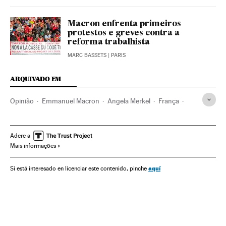
Macron enfrenta primeiros
protestos e greves contra a
reforma trabalhista
MARC BASSETS
| PARIS
ARQUIVADO EM
Opinião
Emmanuel Macron
Angela Merkel
França
Alemanha
Europa Ocidental
Europa Central
União Europeia
Organizações internacionais
Europa
Adere a
Mais informações
Relações exteriores
aquí
Si está interesado en licenciar este contenido, pinche