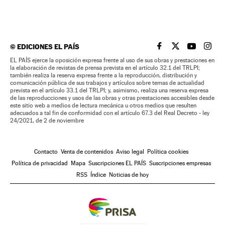
©
EDICIONES EL PAÍS
EL PAÍS BRASIL EN
EL PAÍS BRASI
EL PAÍS B
EL PA
EL PAÍS ejerce la oposición expresa frente al uso de sus obras y prestaciones en
la elaboración de revistas de prensa prevista en el artículo 32.1 del TRLPI;
también realiza la reserva expresa frente a la reproducción, distribución y
comunicación pública de sus trabajos y artículos sobre temas de actualidad
prevista en el artículo 33.1 del TRLPI; y, asimismo, realiza una reserva expresa
de las reproducciones y usos de las obras y otras prestaciones accesibles desde
este sitio web a medios de lectura mecánica u otros medios que resulten
adecuados a tal fin de conformidad con el artículo 67.3 del Real Decreto - ley
24/2021, de 2 de noviembre
Contacto
Venta de contenidos
Aviso legal
Política cookies
Política de privacidad
Mapa
Suscripciones EL PAÍS
Suscripciones empresas
RSS
Índice
Noticias de hoy