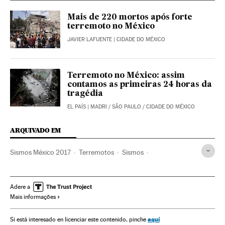
Mais de 220 mortos após forte
terremoto no México
JAVIER LAFUENTE
| CIDADE DO MÉXICO
Terremoto no México: assim
contamos as primeiras 24 horas da
tragédia
EL PAÍS
| MADRI / SÃO PAULO / CIDADE DO MÉXICO
ARQUIVADO EM
Sismos México 2017
Terremotos
Sismos
Desastres naturais
Desastres
Acontecimentos
Morelos
Tlaxcala
México
América do Norte
Adere a
Mais informações
América Latina
América
aquí
Si está interesado en licenciar este contenido, pinche