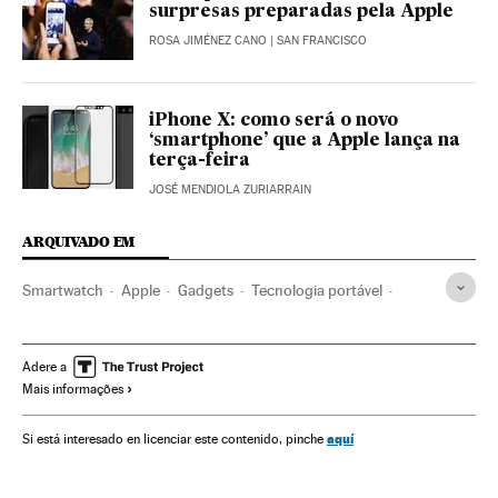
surpresas preparadas pela Apple
ROSA JIMÉNEZ CANO
| SAN FRANCISCO
iPhone X: como será o novo
‘smartphone’ que a Apple lança na
terça-feira
JOSÉ MENDIOLA ZURIARRAIN
ARQUIVADO EM
Smartwatch
Apple
Gadgets
Tecnologia portável
Telefonia celular multimídia
Tecnologia digital
Celular
Empresas
Telefonia
Mobilidade
iPhone 8 plus
Adere a
Mais informações
Economia
Tecnologia
iPhone 8
iPhone X
Steve Jobs
Tim Cook
iPhone
Apple Watch
aquí
Si está interesado en licenciar este contenido, pinche
Apple TV
Smartphone
Telecomunicações