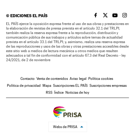
©
EDICIONES EL PAÍS
EL PAÍS BRASIL EN
EL PAÍS BRASI
EL PAÍS B
EL PA
EL PAÍS ejerce la oposición expresa frente al uso de sus obras y prestaciones en
la elaboración de revistas de prensa prevista en el artículo 32.1 del TRLPI;
también realiza la reserva expresa frente a la reproducción, distribución y
comunicación pública de sus trabajos y artículos sobre temas de actualidad
prevista en el artículo 33.1 del TRLPI; y, asimismo, realiza una reserva expresa
de las reproducciones y usos de las obras y otras prestaciones accesibles desde
este sitio web a medios de lectura mecánica u otros medios que resulten
adecuados a tal fin de conformidad con el artículo 67.3 del Real Decreto - ley
24/2021, de 2 de noviembre
Contacto
Venta de contenidos
Aviso legal
Política cookies
Política de privacidad
Mapa
Suscripciones EL PAÍS
Suscripciones empresas
RSS
Índice
Noticias de hoy
Webs de PRISA