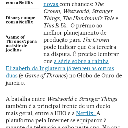
novas
com chances:
The
com a Netflix
Crown
,
Westworld
,
Stranger
Things
,
The Handmaid’s Tale
e
Disney rompe
com a Netflix
This Is Us
. O prêmio ao
melhor planejamento de
‘Game of
produção para
The Crown
Thrones’: para
pode indicar que é a terceira
assistir de
joelhos
na disputa. É preciso lembrar
que
a série sobre a rainha
Elizabeth da Inglaterra já venceu as outras
duas
(e
Game of Thrones
) no Globo de Ouro de
janeiro.
A batalha entre
Westworld
e
Stranger Things
também é a principal frente de um duelo
mais geral, entre a HBO e a
Netflix.
A
plataforma pela Internet se equiparou à
gigante da televisão a cabo neste ano. No ano