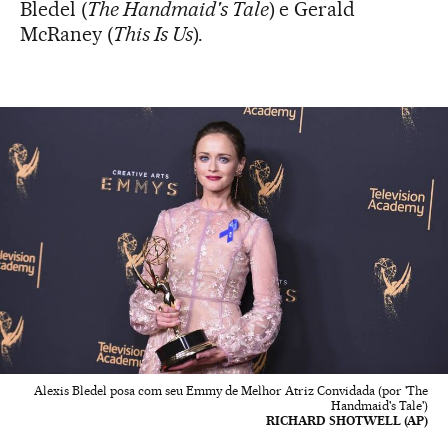
Bledel (
The Handmaid's Tale
) e Gerald
McRaney (
This Is Us
).
Alexis Bledel posa com seu Emmy de Melhor Atriz Convidada (por 'The
Handmaid's Tale')
RICHARD SHOTWELL (AP)