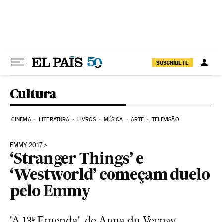
Pular para o conteúdo
SUSCRÍBETE
Cultura
CINEMA
LITERATURA
LIVROS
MÚSICA
ARTE
TELEVISÃO
EMMY 2017
‘Stranger Things’ e
‘Westworld’ começam duelo
pelo Emmy
'A 13ª Emenda', de Anna du Vernay,