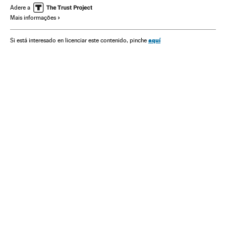
Westworld
Stranger Things
The Crown
Adere a
Mais informações
Prêmios comunicação
Séries americanas
Série ficção científica
HBO
Netflix
aquí
Si está interesado en licenciar este contenido, pinche