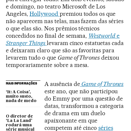
e domingo, no teatro Microsoft de Los
Angeles,
Hollywood
premiou todos os que
não aparecem nas telas, mas fazem das séries
o que elas são. Nos prêmios técnicos
concedidos no final de semana,
Westworld
e
Stranger Things
levaram cinco estatuetas cada
e deixaram claro que são as favoritas para
levarem tudo o que
Game of Thrones
deixou
temporariamente sobre a mesa.
A ausência de
Game of Thrones
MAIS INFORMAÇÕES
este ano, que não participou
‘It: A Coisa’,
muito susto,
do Emmy por uma questão de
nada de medo
datas, transformou a categoria
de drama em um duelo
O diretor de
apaixonante em que
‘La La Land’
rodará uma
competem até cinco
séries
série musical