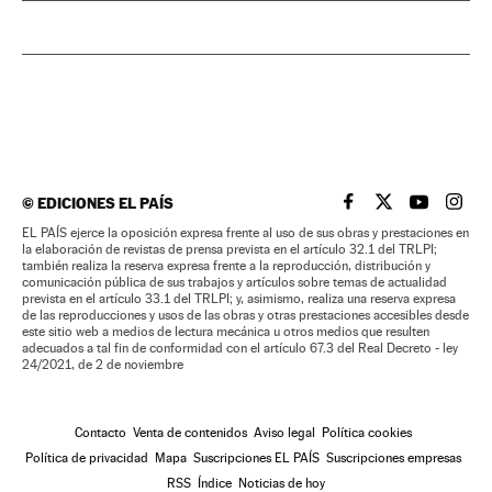
©
EDICIONES EL PAÍS
EL PAÍS BRASIL EN
EL PAÍS BRASI
EL PAÍS B
EL PA
EL PAÍS ejerce la oposición expresa frente al uso de sus obras y prestaciones en
la elaboración de revistas de prensa prevista en el artículo 32.1 del TRLPI;
también realiza la reserva expresa frente a la reproducción, distribución y
comunicación pública de sus trabajos y artículos sobre temas de actualidad
prevista en el artículo 33.1 del TRLPI; y, asimismo, realiza una reserva expresa
de las reproducciones y usos de las obras y otras prestaciones accesibles desde
este sitio web a medios de lectura mecánica u otros medios que resulten
adecuados a tal fin de conformidad con el artículo 67.3 del Real Decreto - ley
24/2021, de 2 de noviembre
Contacto
Venta de contenidos
Aviso legal
Política cookies
Política de privacidad
Mapa
Suscripciones EL PAÍS
Suscripciones empresas
RSS
Índice
Noticias de hoy