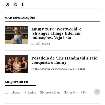
Cultura El País Brasil en Twitter
Cultura El País Brasil en Instagram
Cultura El País Brasil en Facebook
MAIS INFORMAÇÕES
Emmy 2017: ‘Westworld’ e
‘Stranger Things’ lideram
indicações. Veja lista
EL PAÍS
| MADRI
Pesadelo de ‘The Handmaid’s Tale’
conquista o Emmy
PABLO XIMÉNEZ DE SANDOVAL
| LOS ANGELES
ARQUIVADO EM
Jornalismo
Prêmios
Gêneros séries
Séries tv
IPTV
Programa tv
Internet
Televisão
Prêmios Emmy