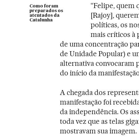
“Felipe, quem q
Como foram
preparados os
[Rajoy], querem
atentados da
Catalunha
políticas, os n
mais críticos à
de uma concentração par
de Unidade Popular) e u
alternativa convocaram p
do início da manifestação 
A chegada dos represent
manifestação foi recebid
da independência. Os ass
toda vez que as telas gig
mostravam sua imagem.