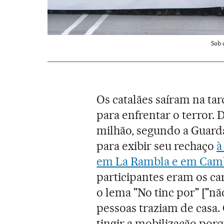
Sob 
Os catalães saíram na ta
para enfrentar o terror.
milhão, segundo a Guard
para exibir seu rechaço
à
em La Rambla e em Camb
participantes eram os ca
o lema "No tinc por" ["n
pessoas traziam de casa. 
tingir a mobilização por