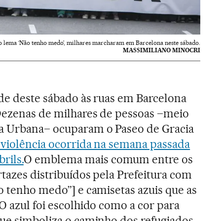
o lema ‘Não tenho medo’, milhares marcharam em Barcelona neste sábado.
MASSIMILIANO MINOCRI
rde deste sábado às ruas em Barcelona
 Dezenas de milhares de pessoas –meio
a Urbana– ocuparam o Paseo de Gracia
 violência ocorrida na semana passada
rils.
O emblema mais comum entre os
rtazes distribuídos pela Prefeitura com
ão tenho medo”] e camisetas azuis que as
O azul foi escolhido como a cor para
que simboliza o caminho dos refugiados