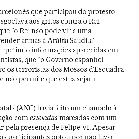
rcelonês que participou do protesto
esgoelava aos gritos contra o Rei.
que “o Rei não pode vir a uma
vender armas à Arábia Saudita”.
repetindo informações aparecidas em
ntistas, que “o Governo espanhol
e os terroristas dos Mossos d’Esquadra
ã) e não permite que estes sejam
atalã (ANC) havia feito um chamado à
tação com
esteladas
marcadas com um
r pela presença de Felipe VI. Apesar
dos participantes optou por não levar