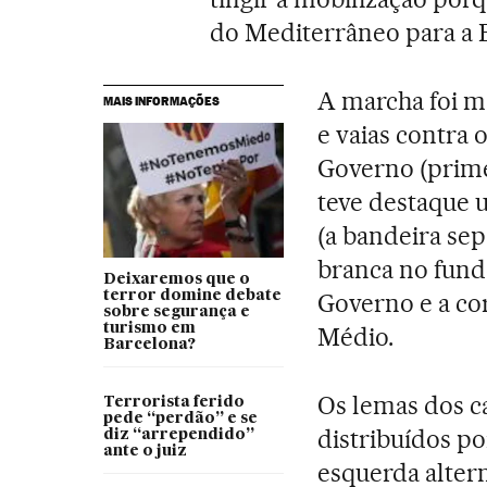
do Mediterrâneo para a 
A marcha foi m
MAIS INFORMAÇÕES
e vaias contra 
Governo (prime
teve destaque u
(a bandeira sep
branca no fund
Deixaremos que o
Governo e a co
terror domine debate
sobre segurança e
turismo em
Médio.
Barcelona?
Os lemas dos ca
Terrorista ferido
pede “perdão” e se
distribuídos p
diz “arrependido”
ante o juiz
esquerda alter