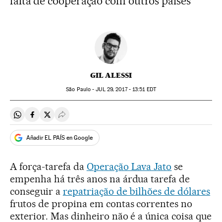
falta de cooperação com outros países
GIL ALESSI
São Paulo -
JUL
29, 2017 - 13:51
EDT
Compartir en Whatsapp
Compartir en Facebook
Compartir en Twitter
Desplegar Redes Sociales
Añadir EL PAÍS en Google
A força-tarefa da
Operação Lava Jato
se
empenha há três anos na árdua tarefa de
conseguir a
repatriação de bilhões de dólares
frutos de propina em contas correntes no
exterior. Mas dinheiro não é a única coisa que