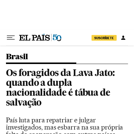
Pular para o conteúdo
SUSCRÍBETE
Brasil
Os foragidos da Lava Jato:
quando a dupla
nacionalidade é tábua de
salvação
País luta para repatriar e julgar
investigados, mas esbarra na sua própria