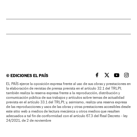
©
EDICIONES EL PAÍS
EL PAÍS BRASIL EN
EL PAÍS BRASI
EL PAÍS B
EL PA
EL PAÍS ejerce la oposición expresa frente al uso de sus obras y prestaciones en
la elaboración de revistas de prensa prevista en el artículo 32.1 del TRLPI;
también realiza la reserva expresa frente a la reproducción, distribución y
comunicación pública de sus trabajos y artículos sobre temas de actualidad
prevista en el artículo 33.1 del TRLPI; y, asimismo, realiza una reserva expresa
de las reproducciones y usos de las obras y otras prestaciones accesibles desde
este sitio web a medios de lectura mecánica u otros medios que resulten
adecuados a tal fin de conformidad con el artículo 67.3 del Real Decreto - ley
24/2021, de 2 de noviembre