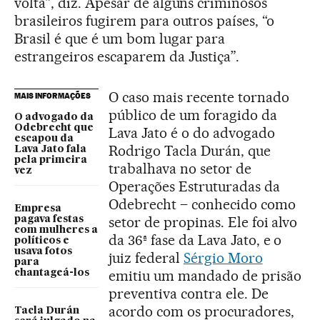
volta”, diz. Apesar de alguns criminosos
brasileiros fugirem para outros países, “o
Brasil é que é um bom lugar para
estrangeiros escaparem da Justiça”.
O caso mais recente tornado
MAIS INFORMAÇÕES
público de um foragido da
O advogado da
Odebrecht que
Lava Jato é o do advogado
escapou da
Rodrigo Tacla Durán, que
Lava Jato fala
pela primeira
trabalhava no setor de
vez
Operações Estruturadas da
Odebrecht – conhecido como
Empresa
setor de propinas. Ele foi alvo
pagava festas
com mulheres a
da 36ª fase da Lava Jato, e o
políticos e
usava fotos
juiz federal
Sérgio Moro
para
emitiu um mandado de prisão
chantageá-los
preventiva contra ele. De
acordo com os procuradores,
Tacla Durán