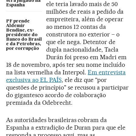
será julgado na
ele teria lavado mais de 50
Espanha
milhões de reais a pedido da
empreiteira, além de operar
PF prende
ao menos 12 contas da
Aldemir
Bendine, ex-
construtora no exterior – o
presidente do
Banco do Brasil
que ele nega. Detentor de
e da Petrobras,
dupla nacionalidade, Tacla
por corrupção
Durán foi preso em Madri em
18 de novembro, após ter seu nome incluído
na lista vermelha da Interpol.
Em entrevista
exclusiva ao EL PAÍS
, ele diz que “por
questões de princípio" se recusou a participar
do gigantesco acordo de colaboração
premiada da Odebrecht.
As autoridades brasileiras cobram da
Espanha a extradição de Duran para que ele
responda a processo aqui, mas as