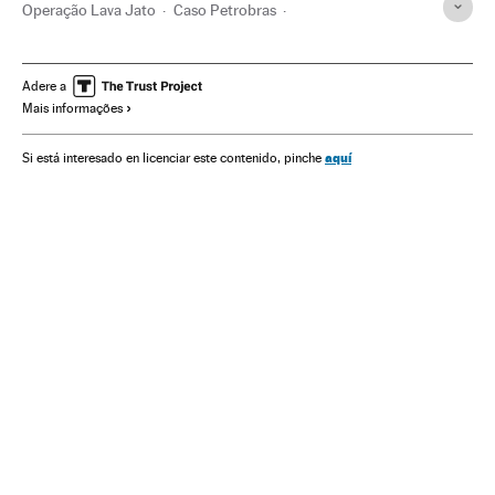
Operação Lava Jato
Caso Petrobras
Investigação policial
Subornos
Financiamento ilegal
Lavagem dinheiro
Petrobras
Polícia Federal
Adere a
Mais informações
Corrupção política
Caixa dois
Financiamento partidos
Brasil
Partidos políticos
Polícia
Corrupção
aquí
Si está interesado en licenciar este contenido, pinche
América do Sul
América Latina
América
Empresas
Justiça
Cesare Battisti