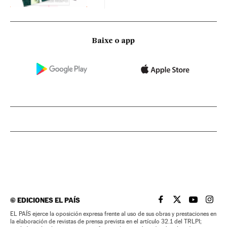
Baixe o app
©
EDICIONES EL PAÍS
EL PAÍS BRASIL EN
EL PAÍS BRASI
EL PAÍS B
EL PA
EL PAÍS ejerce la oposición expresa frente al uso de sus obras y prestaciones en
la elaboración de revistas de prensa prevista en el artículo 32.1 del TRLPI;