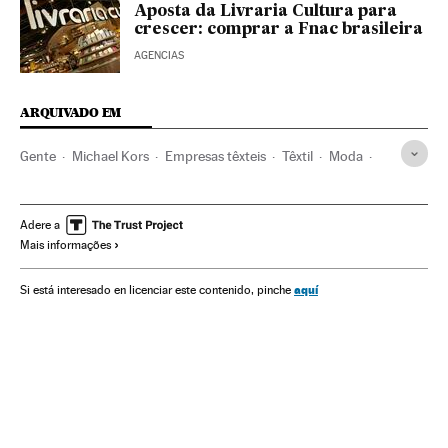
Aposta da Livraria Cultura para
crescer: comprar a Fnac brasileira
AGENCIAS
ARQUIVADO EM
Gente
Michael Kors
Empresas têxteis
Têxtil
Moda
Confeção
Empresas
Economia
Espanha
Sociedade
Indústria
Comunicações
Jimmy Choo
Adere a
Mais informações
aquí
Si está interesado en licenciar este contenido, pinche