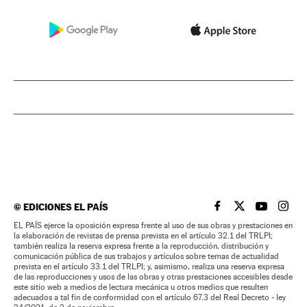
©
EDICIONES EL PAÍS
EL PAÍS BRASIL EN
EL PAÍS BRASI
EL PAÍS B
EL PA
EL PAÍS ejerce la oposición expresa frente al uso de sus obras y prestaciones en
la elaboración de revistas de prensa prevista en el artículo 32.1 del TRLPI;
también realiza la reserva expresa frente a la reproducción, distribución y
comunicación pública de sus trabajos y artículos sobre temas de actualidad
prevista en el artículo 33.1 del TRLPI; y, asimismo, realiza una reserva expresa
de las reproducciones y usos de las obras y otras prestaciones accesibles desde
este sitio web a medios de lectura mecánica u otros medios que resulten
adecuados a tal fin de conformidad con el artículo 67.3 del Real Decreto - ley