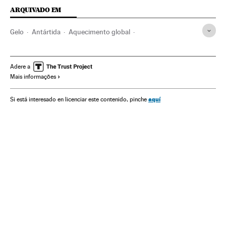
ARQUIVADO EM
Gelo
Antártida
Aquecimento global
Mudança climática
Problemas ambientais
Meteorologia
Meio ambiente
Ciência
Icebergs
Adere a
Mais informações
aquí
Si está interesado en licenciar este contenido, pinche