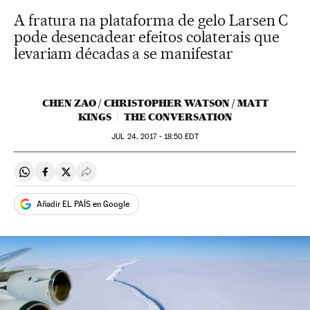
A fratura na plataforma de gelo Larsen C
pode desencadear efeitos colaterais que
levariam décadas a se manifestar
CHEN ZAO / CHRISTOPHER WATSON / MATT
KINGS
THE CONVERSATION
JUL
24, 2017 - 18:50
EDT
Compartir en Whatsapp
Compartir en Facebook
Compartir en Twitter
Desplegar Redes Sociales
Añadir EL PAÍS en Google