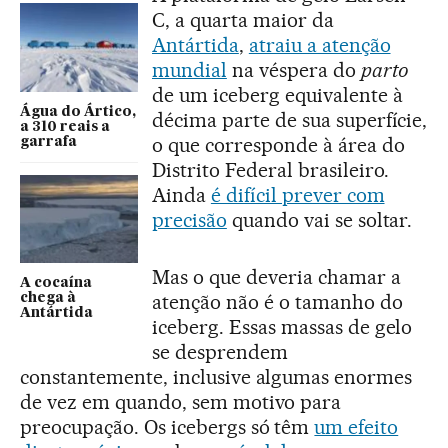
C, a quarta maior da
Antártida
,
atraiu a atenção
mundial
na véspera do
parto
de um iceberg equivalente à
Água do Ártico,
décima parte de sua superfície,
a 310 reais a
o que corresponde à área do
garrafa
Distrito Federal brasileiro.
Ainda
é difícil prever com
precisão
quando vai se soltar.
Mas o que deveria chamar a
A cocaína
atenção não é o tamanho do
chega à
Antártida
iceberg. Essas massas de gelo
se desprendem
constantemente, inclusive algumas enormes
de vez em quando, sem motivo para
preocupação. Os icebergs só têm
um efeito