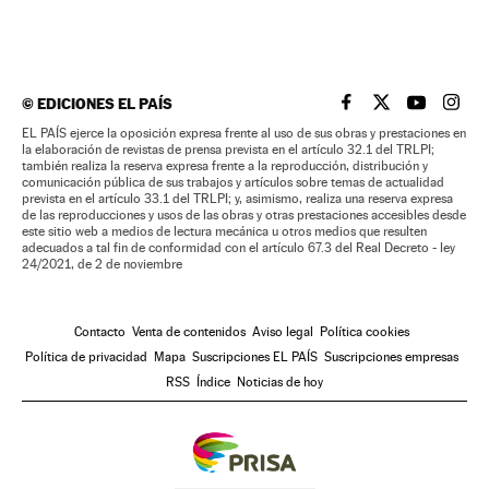
©
EDICIONES EL PAÍS
EL PAÍS BRASIL EN
EL PAÍS BRASI
EL PAÍS B
EL PA
EL PAÍS ejerce la oposición expresa frente al uso de sus obras y prestaciones en
la elaboración de revistas de prensa prevista en el artículo 32.1 del TRLPI;
también realiza la reserva expresa frente a la reproducción, distribución y
comunicación pública de sus trabajos y artículos sobre temas de actualidad
prevista en el artículo 33.1 del TRLPI; y, asimismo, realiza una reserva expresa
de las reproducciones y usos de las obras y otras prestaciones accesibles desde
este sitio web a medios de lectura mecánica u otros medios que resulten
adecuados a tal fin de conformidad con el artículo 67.3 del Real Decreto - ley
24/2021, de 2 de noviembre
Contacto
Venta de contenidos
Aviso legal
Política cookies
Política de privacidad
Mapa
Suscripciones EL PAÍS
Suscripciones empresas
RSS
Índice
Noticias de hoy