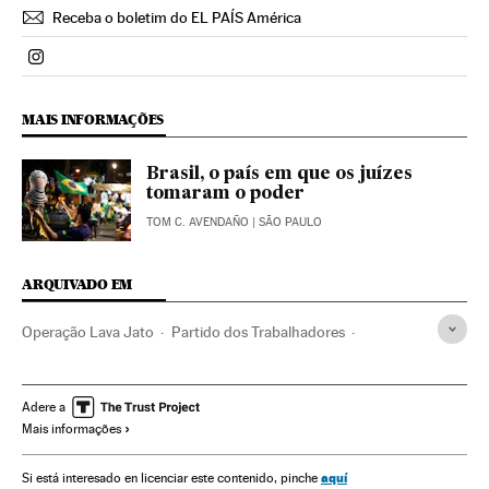
Receba o boletim do EL PAÍS América
Politica El País Brasil en Instagram
MAIS INFORMAÇÕES
Brasil, o país em que os juízes
tomaram o poder
TOM C. AVENDAÑO
| SÃO PAULO
ARQUIVADO EM
Operação Lava Jato
Partido dos Trabalhadores
Dilma Rousseff
Caso Petrobras
Investigação policial
Lavagem dinheiro
Petrobras
Subornos
Adere a
Mais informações
Financiamento ilegal
Corrupção política
Caixa dois
Financiamento partidos
Brasil
Polícia
Delitos fiscais
aquí
Si está interesado en licenciar este contenido, pinche