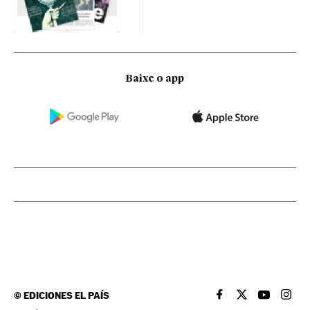
Baixe o app
©
EDICIONES EL PAÍS
EL PAÍS BRASIL EN
EL PAÍS BRASI
EL PAÍS B
EL PA