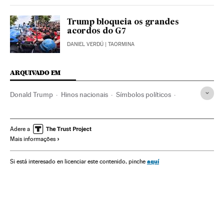
Trump bloqueia os grandes
acordos do G7
DANIEL VERDÚ
| TAORMINA
ARQUIVADO EM
Donald Trump
Hinos nacionais
Símbolos políticos
Virgínia
Estados Unidos
América do Norte
América
Política
Universo Trump
Blogs
Adere a
Mais informações
aquí
Si está interesado en licenciar este contenido, pinche