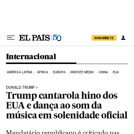
Pular para o conteúdo
SUSCRÍBETE
Internacional
AMÉRICA LATINA
ÁFRICA
EUROPA
ORIENTE MÉDIO
CHINA
EUA
DONALD TRUMP
Trump cantarola hino dos
EUA e dança ao som da
música em solenidade oficial
Mandatário republicano é criticado nas