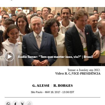
Áudio Temer: "Tem que manter isso, viu?" | Brasil
Temer e Joesley, em 2012.
Vídeo:
R. C./VICE-PRESIDÊNCIA
G. ALESSI
R. BORGES
São Paulo -
MAY
19, 2017 - 13:06
EDT