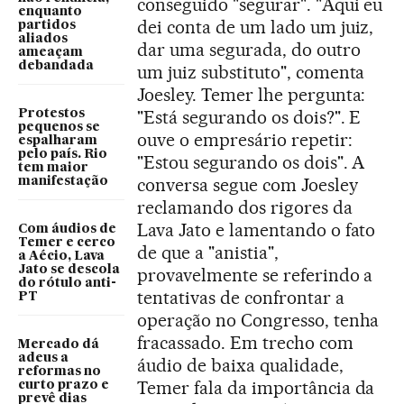
conseguido "segurar". "Aqui eu
enquanto
dei conta de um lado um juiz,
partidos
aliados
dar uma segurada, do outro
ameaçam
debandada
um juiz substituto", comenta
Joesley. Temer lhe pergunta:
"Está segurando os dois?". E
Protestos
pequenos se
ouve o empresário repetir:
espalharam
pelo país. Rio
"Estou segurando os dois". A
tem maior
conversa segue com Joesley
manifestação
reclamando dos rigores da
Lava Jato e lamentando o fato
Com áudios de
Temer e cerco
de que a "anistia",
a Aécio, Lava
Jato se descola
provavelmente se referindo a
do rótulo anti-
tentativas de confrontar a
PT
operação no Congresso, tenha
fracassado. Em trecho com
Mercado dá
adeus a
áudio de baixa qualidade,
reformas no
Temer fala da importância da
curto prazo e
prevê dias