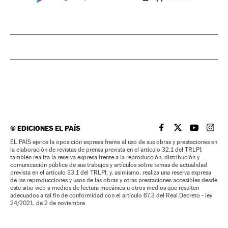
©
EDICIONES EL PAÍS
EL PAÍS BRASIL EN
EL PAÍS BRASI
EL PAÍS B
EL PA
EL PAÍS ejerce la oposición expresa frente al uso de sus obras y prestaciones en
la elaboración de revistas de prensa prevista en el artículo 32.1 del TRLPI;
también realiza la reserva expresa frente a la reproducción, distribución y
comunicación pública de sus trabajos y artículos sobre temas de actualidad
prevista en el artículo 33.1 del TRLPI; y, asimismo, realiza una reserva expresa
de las reproducciones y usos de las obras y otras prestaciones accesibles desde
este sitio web a medios de lectura mecánica u otros medios que resulten
adecuados a tal fin de conformidad con el artículo 67.3 del Real Decreto - ley
24/2021, de 2 de noviembre