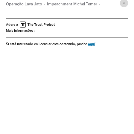
Operação Lava Jato
Impeachment Michel Temer
Joesley Batista
Delação premiada
Michel Temer
Impeachment
Crises políticas
JBS
Subornos
Adere a
Mais informações
Presidente Brasil
Financiamento ilegal
Destituições políticas
Corrupção política
aquí
Si está interesado en licenciar este contenido, pinche
Atividade legislativa
Caixa dois
Presidência Brasil
Governo Brasil
Parlamento
Conflitos políticos
Brasil
Governo
Empresas
Administração Estado
Economia
Política