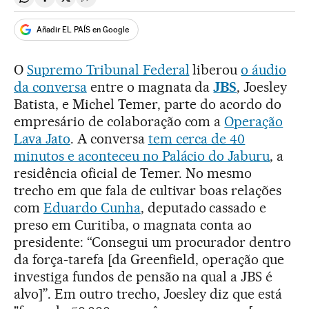
Compartir en Whatsapp
Compartir en Facebook
Compartir en Twitter
Desplegar Redes Sociales
Añadir EL PAÍS en Google
O
Supremo Tribunal Federal
liberou
o áudio
da conversa
entre o magnata da
JBS
, Joesley
Batista, e Michel Temer, parte do acordo do
empresário de colaboração com a
Operação
Lava Jato
. A conversa
tem cerca de 40
minutos e aconteceu no Palácio do Jaburu
, a
residência oficial de Temer. No mesmo
trecho em que fala de cultivar boas relações
com
Eduardo Cunha
, deputado cassado e
preso em Curitiba, o magnata conta ao
presidente: “Consegui um procurador dentro
da força-tarefa [da Greenfield, operação que
investiga fundos de pensão na qual a JBS é
alvo]”. Em outro trecho, Joesley diz que está