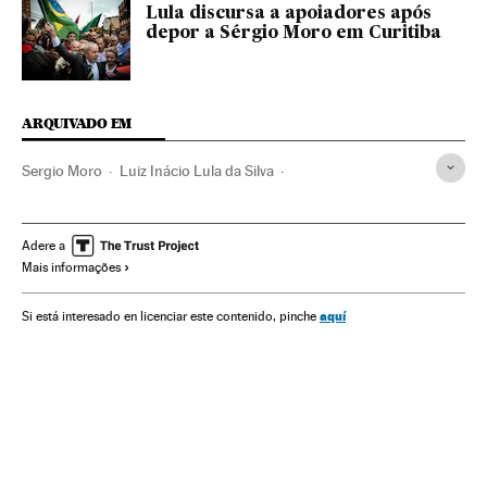
Lula discursa a apoiadores após
depor a Sérgio Moro em Curitiba
ARQUIVADO EM
Sergio Moro
Luiz Inácio Lula da Silva
Operação Lava Jato
Investigação policial
Caso Petrobras
Partido dos Trabalhadores
Adere a
Mais informações
Lavagem dinheiro
Polícia Federal
Financiamento ilegal
Petrobras
Caixa dois
Financiamento partidos
aquí
Si está interesado en licenciar este contenido, pinche
Corrupção política
Corrupção
Polícia
Delitos fiscais
América Latina
Força segurança
Partidos políticos
América do Sul
Delitos
América
Empresas
Economia
Política