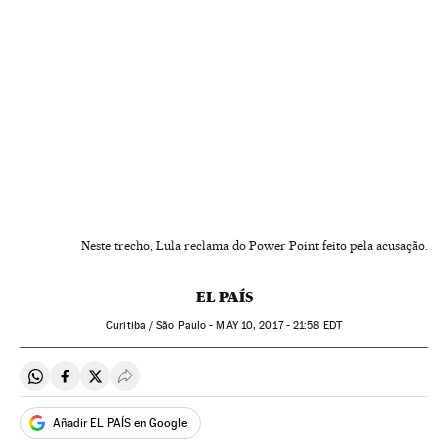
Neste trecho, Lula reclama do Power Point feito pela acusação.
EL PAÍS
Curitiba / São Paulo -
MAY
10, 2017 - 21:58
EDT
Compartir en Whatsapp
Compartir en Facebook
Compartir en Twitter
Desplegar Redes Sociales
Añadir EL PAÍS en Google