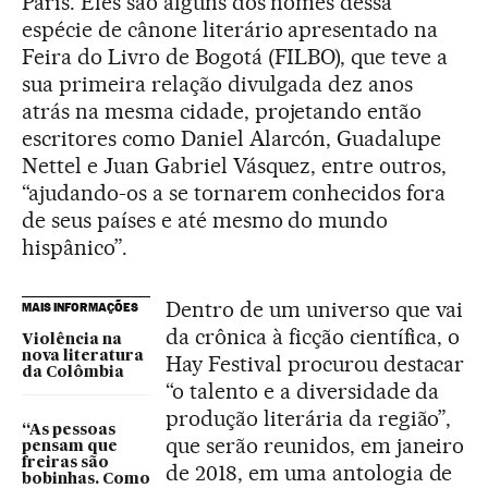
París. Eles são alguns dos nomes dessa
espécie de cânone literário apresentado na
Feira do Livro de Bogotá (FILBO), que teve a
sua primeira relação divulgada dez anos
atrás na mesma cidade, projetando então
escritores como Daniel Alarcón, Guadalupe
Nettel e Juan Gabriel Vásquez, entre outros,
“ajudando-os a se tornarem conhecidos fora
de seus países e até mesmo do mundo
hispânico”.
Dentro de um universo que vai
MAIS INFORMAÇÕES
da crônica à ficção científica, o
Violência na
nova literatura
Hay Festival procurou destacar
da Colômbia
“o talento e a diversidade da
produção literária da região”,
“As pessoas
que serão reunidos, em janeiro
pensam que
freiras são
de 2018, em uma antologia de
bobinhas. Como