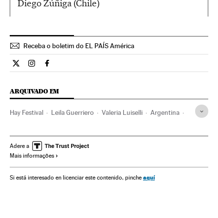
Diego Zúñiga (Chile)
Receba o boletim do EL PAÍS América
Cultura El País Brasil en Twitter
Cultura El País Brasil en Instagram
Cultura El País Brasil en Facebook
ARQUIVADO EM
Hay Festival
Leila Guerriero
Valeria Luiselli
Argentina
Festivais culturais
Festivais
Colômbia
México
Agenda cultural
América do Norte
América do Sul
Adere a
Mais informações
América Latina
Cultura
América
aquí
Si está interesado en licenciar este contenido, pinche