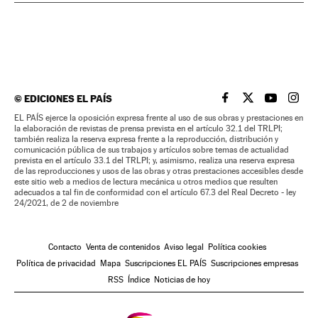
©
EDICIONES EL PAÍS
EL PAÍS BRASIL EN
EL PAÍS BRASI
EL PAÍS B
EL PA
EL PAÍS ejerce la oposición expresa frente al uso de sus obras y prestaciones en
la elaboración de revistas de prensa prevista en el artículo 32.1 del TRLPI;
también realiza la reserva expresa frente a la reproducción, distribución y
comunicación pública de sus trabajos y artículos sobre temas de actualidad
prevista en el artículo 33.1 del TRLPI; y, asimismo, realiza una reserva expresa
de las reproducciones y usos de las obras y otras prestaciones accesibles desde
este sitio web a medios de lectura mecánica u otros medios que resulten
adecuados a tal fin de conformidad con el artículo 67.3 del Real Decreto - ley
24/2021, de 2 de noviembre
Contacto
Venta de contenidos
Aviso legal
Política cookies
Política de privacidad
Mapa
Suscripciones EL PAÍS
Suscripciones empresas
RSS
Índice
Noticias de hoy