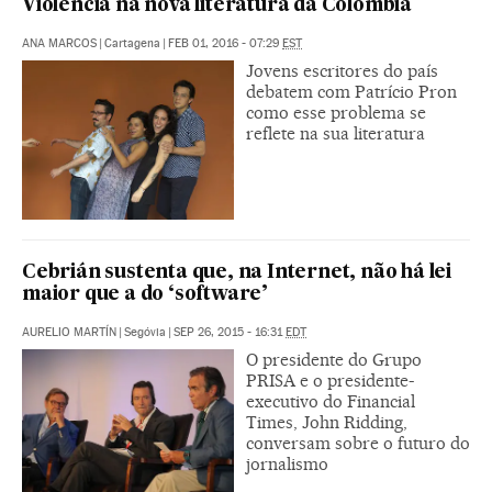
Violência na nova literatura da Colômbia
ANA MARCOS
|
Cartagena
|
FEB 01, 2016 - 07:29
EST
Jovens escritores do país
debatem com Patrício Pron
como esse problema se
reflete na sua literatura
Cebrián sustenta que, na Internet, não há lei
maior que a do ‘software’
AURELIO MARTÍN
|
Segóvia
|
SEP 26, 2015 - 16:31
EDT
O presidente do Grupo
PRISA e o presidente-
executivo do Financial
Times, John Ridding,
conversam sobre o futuro do
jornalismo