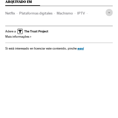
ARQUIVADO EM
Netflix
Plataformas digitales
Machismo
IPTV
Sexismo
Direitos mulher
Internet
Relações gênero
Mulheres
Empresas
Televisão
Preconceitos
Adere a
Mais informações
Meios comunicação
Economia
Telecomunicações
Problemas sociais
Comunicações
Comunicação
aquí
Si está interesado en licenciar este contenido, pinche
Erika Lust
Pornografia
Sexo
Sexualidade
Sociedade