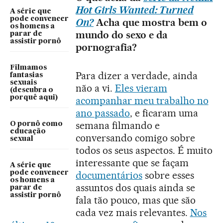
Hot Girls Wanted: Turned
A série que
pode convencer
On?
Acha que mostra bem o
os homens a
mundo do sexo e da
parar de
assistir pornô
pornografia?
Filmamos
Para dizer a verdade, ainda
fantasias
sexuais
não a vi.
Eles vieram
(descubra o
porquê aqui)
acompanhar meu trabalho no
ano passado
, e ficaram uma
semana filmando e
O pornô como
educação
conversando comigo sobre
sexual
todos os seus aspectos. É muito
interessante que se façam
A série que
pode convencer
documentários
sobre esses
os homens a
assuntos dos quais ainda se
parar de
assistir pornô
fala tão pouco, mas que são
cada vez mais relevantes.
Nos