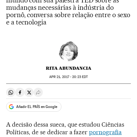
mundo com sua palestra TED sobre as
mudanças necessárias à indústria do
pornô, conversa sobre relação entre o sexo
e a tecnologia
RITA ABUNDANCIA
APR
21, 2017 - 20:23
EDT
Compartir en Whatsapp
Compartir en Facebook
Compartir en Twitter
Desplegar Redes Sociales
Añadir EL PAÍS en Google
A decisão dessa sueca, que estudou Ciências
Políticas, de se dedicar a fazer
pornografia