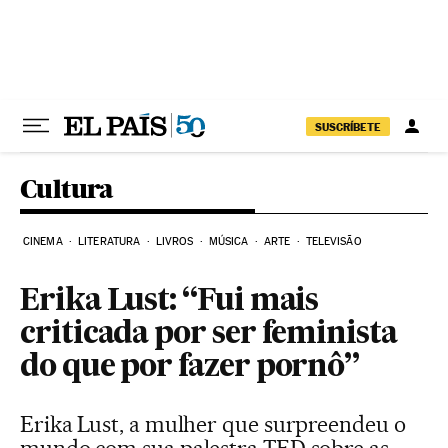
Pular para o conteúdo
SUSCRÍBETE
Cultura
CINEMA
LITERATURA
LIVROS
MÚSICA
ARTE
TELEVISÃO
Erika Lust: “Fui mais
criticada por ser feminista
do que por fazer pornô”
Erika Lust, a mulher que surpreendeu o