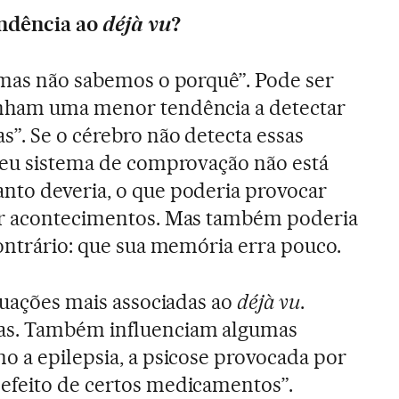
ndência ao
déjà vu
?
“mas não sabemos o porquê”. Pode ser
enham uma menor tendência a detectar
s”. Se o cérebro não detecta essas
seu sistema de comprovação não está
nto deveria, o que poderia provocar
ar acontecimentos. Mas também poderia
contrário: que sua memória erra pouco.
ituações mais associadas ao
déjà vu
.
as. Também influenciam algumas
o a epilepsia, a psicose provocada por
efeito de certos medicamentos”.