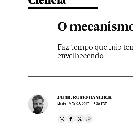
Ciência
O mecanismo c
Faz tempo que não tem 
envelhecendo
JAIME RUBIO HANCOCK
Madri -
MAY
03, 2017 - 13:30
EDT
Compartir en Whatsapp
Compartir en Facebook
Compartir en Twitter
Desplegar Redes Soci