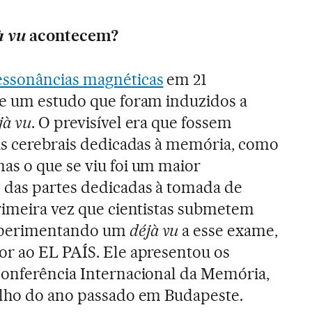
à vu
acontecem?
essonâncias magnéticas
em 21
de um estudo que foram induzidos a
jà vu
. O previsível era que fossem
eas cerebrais dedicadas à memória, como
as o que se viu foi um maior
das partes dedicadas à tomada de
primeira vez que cientistas submetem
xperimentando um
déjà vu
a esse exame,
or ao EL PAÍS. Ele apresentou os
Conferência Internacional da Memória,
ulho do ano passado em Budapeste.