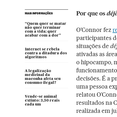
Por que os
déj
MAIS INFORMAÇÕES
“Quem quer se matar
não quer terminar
O’Connor fez
r
com a vida; quer
acabar com a dor”
participantes 
situações de
dé
Internet se rebela
ativadas as ár
contra a ditadura dos
algoritmos
o hipocampo, m
funcionamento 
A legalização
medicinal da
decisões. É a 
maconha afeta seu
consumo ilegal?
uma pessoa e
relatou O’Conn
Vende-se animal
extinto: 3,50 reais
resultados na 
cada um
realizada em j