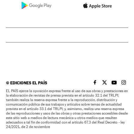
©
EDICIONES EL PAÍS
EL PAÍS BRASIL EN
EL PAÍS BRASI
EL PAÍS B
EL PA
EL PAÍS ejerce la oposición expresa frente al uso de sus obras y prestaciones en
la elaboración de revistas de prensa prevista en el artículo 32.1 del TRLPI;
también realiza la reserva expresa frente a la reproducción, distribución y
comunicación pública de sus trabajos y artículos sobre temas de actualidad
prevista en el artículo 33.1 del TRLPI; y, asimismo, realiza una reserva expresa
de las reproducciones y usos de las obras y otras prestaciones accesibles desde
este sitio web a medios de lectura mecánica u otros medios que resulten
adecuados a tal fin de conformidad con el artículo 67.3 del Real Decreto - ley
24/2021, de 2 de noviembre