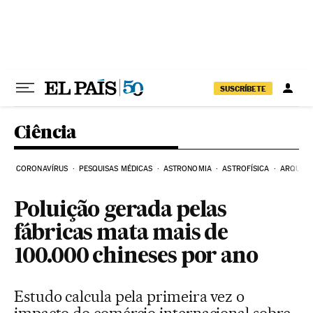
Pular para o conteúdo
SUSCRÍBETE
Ciência
CORONAVÍRUS
PESQUISAS MÉDICAS
ASTRONOMIA
ASTROFÍSICA
ARQUEO
Poluição gerada pelas
fábricas mata mais de
100.000 chineses por ano
Estudo calcula pela primeira vez o