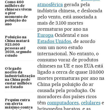
Como 460
atmosférica
gerada pela
milhões de
indústria chinesa, e deslocada
chineses vivem
o pior
pelo vento, está associada a
momento de
poluição do
mais de 3.100 mortes
ano
prematuras por ano na
Europa
Ocidental e nos
Poluição na
Estados Unidos
, de acordo
China matará
923.000
com um novo estudo
pessoas até
2030, segundo
internacional. No entanto, o
estudo
consumo voraz de produtos
chineses na UE e nos EUA está
O legado
ligado a cerca de quase 110.000
nocivo da
industrialização
mortes prematuras por ano na
na China pode
China pela poluição do ar
custar milhões
ao Estado
causada pela produção. Os
moradores dos países ricos
Pequim entra
têm
computadores
,
celulares
e
em alerta
brinquedos baratos, e as
máximo contra