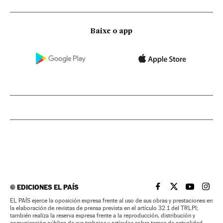
Baixe o app
©
EDICIONES EL PAÍS
EL PAÍS BRASIL EN
EL PAÍS BRASI
EL PAÍS B
EL PA
EL PAÍS ejerce la oposición expresa frente al uso de sus obras y prestaciones en
la elaboración de revistas de prensa prevista en el artículo 32.1 del TRLPI;
también realiza la reserva expresa frente a la reproducción, distribución y