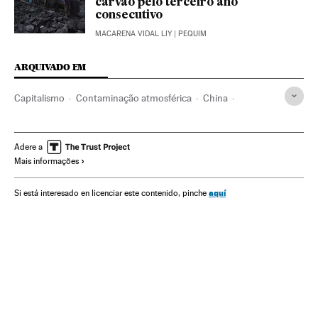
carvão pelo terceiro ano
consecutivo
MACARENA VIDAL LIY
| PEQUIM
ARQUIVADO EM
Capitalismo
Contaminação atmosférica
China
Estados Unidos
Contaminação
Ásia oriental
Brasil
Problemas ambientais
Europa
Saúde
Meio ambiente
Adere a
Mais informações
Ciência
aquí
Si está interesado en licenciar este contenido, pinche