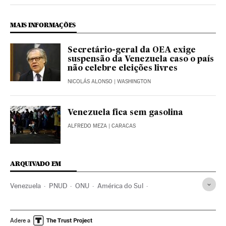
Internacional El País Brasil en Twitter
Internacional El País Brasil en Instagram
Internacional El País Brasil en Facebook
MAIS INFORMAÇÕES
Secretário-geral da OEA exige
suspensão da Venezuela caso o país
não celebre eleições livres
NICOLÁS ALONSO
| WASHINGTON
Venezuela fica sem gasolina
ALFREDO MEZA
| CARACAS
ARQUIVADO EM
Venezuela
PNUD
ONU
América do Sul
América Latina
América
Organizações internacionais
Relações exteriores
Nicolás Maduro
Adere a