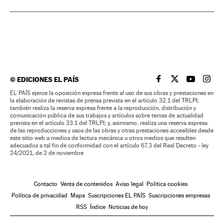
©
EDICIONES EL PAÍS
EL PAÍS BRASIL EN
EL PAÍS BRASI
EL PAÍS B
EL PA
EL PAÍS ejerce la oposición expresa frente al uso de sus obras y prestaciones en
la elaboración de revistas de prensa prevista en el artículo 32.1 del TRLPI;
también realiza la reserva expresa frente a la reproducción, distribución y
comunicación pública de sus trabajos y artículos sobre temas de actualidad
prevista en el artículo 33.1 del TRLPI; y, asimismo, realiza una reserva expresa
de las reproducciones y usos de las obras y otras prestaciones accesibles desde
este sitio web a medios de lectura mecánica u otros medios que resulten
adecuados a tal fin de conformidad con el artículo 67.3 del Real Decreto - ley
24/2021, de 2 de noviembre
Contacto
Venta de contenidos
Aviso legal
Política cookies
Política de privacidad
Mapa
Suscripciones EL PAÍS
Suscripciones empresas
RSS
Índice
Noticias de hoy