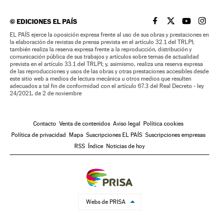
©
EDICIONES EL PAÍS
EL PAÍS BRASIL EN
EL PAÍS BRASI
EL PAÍS B
EL PA
EL PAÍS ejerce la oposición expresa frente al uso de sus obras y prestaciones en
la elaboración de revistas de prensa prevista en el artículo 32.1 del TRLPI;
también realiza la reserva expresa frente a la reproducción, distribución y
comunicación pública de sus trabajos y artículos sobre temas de actualidad
prevista en el artículo 33.1 del TRLPI; y, asimismo, realiza una reserva expresa
de las reproducciones y usos de las obras y otras prestaciones accesibles desde
este sitio web a medios de lectura mecánica u otros medios que resulten
adecuados a tal fin de conformidad con el artículo 67.3 del Real Decreto - ley
24/2021, de 2 de noviembre
Contacto
Venta de contenidos
Aviso legal
Política cookies
Política de privacidad
Mapa
Suscripciones EL PAÍS
Suscripciones empresas
RSS
Índice
Noticias de hoy
Webs de PRISA