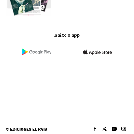
Baixe o app
©
EDICIONES EL PAÍS
EL PAÍS BRASIL EN
EL PAÍS BRASI
EL PAÍS B
EL PA