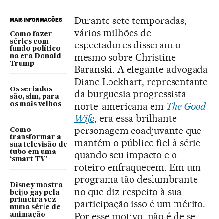
Durante sete temporadas,
MAIS INFORMAÇÕES
vários milhões de
Como fazer
séries com
espectadores disseram o
fundo político
mesmo sobre Christine
na era Donald
Trump
Baranski. A elegante advogada
Diane Lockhart, representante
Os seriados
da burguesia progressista
são, sim, para
norte-americana em
The Good
os mais velhos
Wife
, era essa brilhante
personagem coadjuvante que
Como
transformar a
mantém o público fiel à série
sua televisão de
tubo em uma
quando seu impacto e o
‘smart TV’
roteiro enfraquecem. Em um
programa tão deslumbrante
Disney mostra
no que diz respeito à sua
beijo gay pela
primeira vez
participação isso é um mérito.
numa série de
Por esse motivo, não é de se
animação