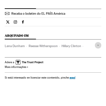
Receba o boletim do EL PAÍS América
Cultura El País Brasil en Twitter
Cultura El País Brasil en Instagram
Cultura El País Brasil en Facebook
ARQUIVADO EM
Lena Dunham
Reesse Witherspoon
Hillary Clinton
The Americans
Ação séries
Séries americanas
Série suspense
Gêneros séries
Séries tv
Adere a
Mais informações
Direitos mulher
Programa tv
Relações gênero
Mulheres
Televisão
Programação
aquí
Si está interesado en licenciar este contenido, pinche
Meios comunicação
Comunicação
Sociedade