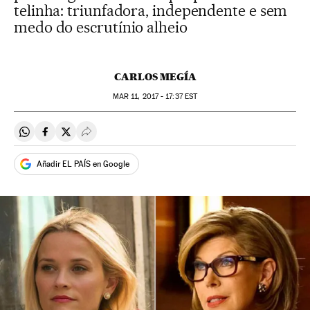
telinha: triunfadora, independente e sem
medo do escrutínio alheio
CARLOS MEGÍA
MAR
11, 2017 - 17:37
EST
Compartir en Whatsapp
Compartir en Facebook
Compartir en Twitter
Desplegar Redes Sociales
Añadir EL PAÍS en Google