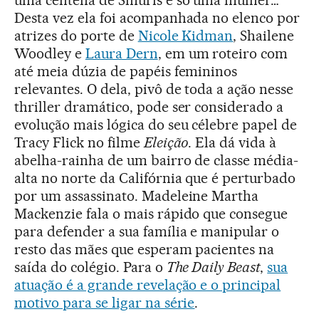
uma centena de Smurfs e só uma mulher…”
Desta vez ela foi acompanhada no elenco por
atrizes do porte de
Nicole Kidman
, Shailene
Woodley e
Laura Dern
, em um roteiro com
até meia dúzia de papéis femininos
relevantes. O dela, pivô de toda a ação nesse
thriller dramático, pode ser considerado a
evolução mais lógica do seu célebre papel de
Tracy Flick no filme
Eleição
. Ela dá vida à
abelha-rainha de um bairro de classe média-
alta no norte da Califórnia que é perturbado
por um assassinato. Madeleine Martha
Mackenzie fala o mais rápido que consegue
para defender a sua família e manipular o
resto das mães que esperam pacientes na
saída do colégio. Para o
The Daily Beast
,
sua
atuação é a grande revelação e o principal
motivo para se ligar na série
.