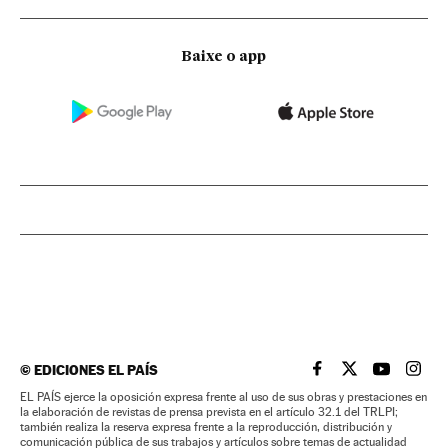
Baixe o app
©
EDICIONES EL PAÍS
EL PAÍS BRASIL EN
EL PAÍS BRASI
EL PAÍS B
EL PA
EL PAÍS ejerce la oposición expresa frente al uso de sus obras y prestaciones en
la elaboración de revistas de prensa prevista en el artículo 32.1 del TRLPI;
también realiza la reserva expresa frente a la reproducción, distribución y
comunicación pública de sus trabajos y artículos sobre temas de actualidad