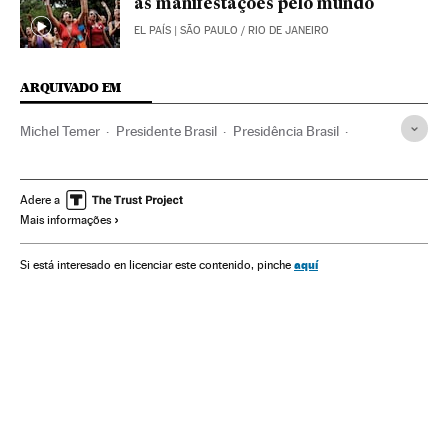
as manifestações pelo mundo
EL PAÍS
| SÃO PAULO / RIO DE JANEIRO
ARQUIVADO EM
Michel Temer
Presidente Brasil
Presidência Brasil
Governo Brasil
Brasil
Governo
América do Sul
América Latina
Administração Estado
América
Adere a
Mais informações
Política
Administração pública
aquí
Si está interesado en licenciar este contenido, pinche