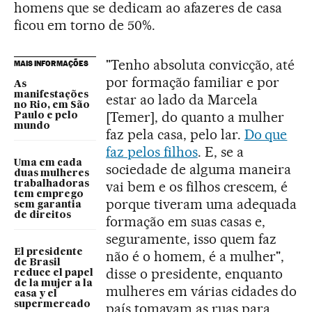
homens que se dedicam ao afazeres de casa
ficou em torno de 50%.
"Tenho absoluta convicção, até
MAIS INFORMAÇÕES
por formação familiar e por
As
manifestações
estar ao lado da Marcela
no Rio, em São
[Temer], do quanto a mulher
Paulo e pelo
mundo
faz pela casa, pelo lar.
Do que
faz pelos filhos
. E, se a
Uma em cada
sociedade de alguma maneira
duas mulheres
vai bem e os filhos crescem, é
trabalhadoras
tem emprego
porque tiveram uma adequada
sem garantia
de direitos
formação em suas casas e,
seguramente, isso quem faz
El presidente
não é o homem, é a mulher",
de Brasil
disse o presidente, enquanto
reduce el papel
de la mujer a la
mulheres em várias cidades do
casa y el
supermercado
país tomavam as ruas para