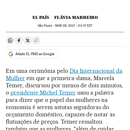
EL PAÍS
FLÁVIA MARREIRO
São Paulo -
MAR
09, 2017 - 04:37
EST
Compartir en Whatsapp
Compartir en Facebook
Compartir en Twitter
Desplegar Redes Sociales
Añadir EL PAÍS en Google
Em uma cerimônia pelo
Dia Internacional da
Mulher
em que a primeira-dama, Marcela
Temer, discursou por menos de dois minutos,
o
presidente Michel Temer
usou a palavra
para dizer que o papel das mulheres na
economia é serem astutas seguidoras do
orçamento doméstico, capazes de notar as
flutuações de preços. Temer ressaltou
também que as mulheres, "além de cuidar