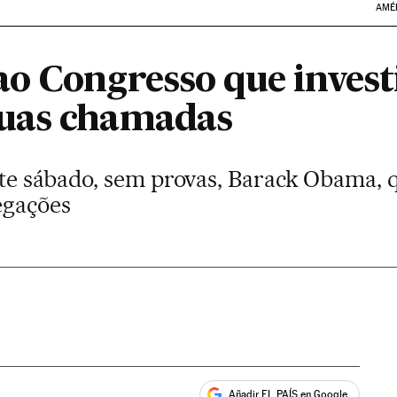
AMÉ
o Congresso que invest
uas chamadas
te sábado, sem provas, Barack Obama, 
egações
Añadir EL PAÍS en Google