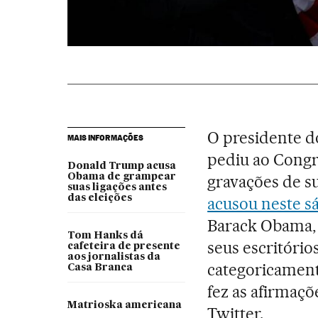
O presidente d
MAIS INFORMAÇÕES
pediu ao Congr
Donald Trump acusa
Obama de grampear
gravações de s
suas ligações antes
das eleições
acusou neste s
Barack Obama, 
Tom Hanks dá
seus escritóri
cafeteira de presente
aos jornalistas da
categoricament
Casa Branca
fez as afirmaç
Matrioska americana
Twitter.