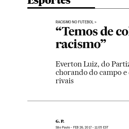
Esportes
RACISMO NO FUTEBOL
“Temos de co
racismo”
Everton Luiz, do Parti
chorando do campo e di
rivais
G. P.
São Paulo -
FEB
26, 2017 - 11:05
EST