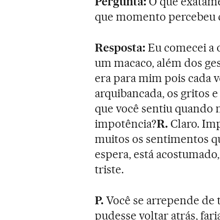
Pergunta:
O que exatame
que momento percebeu q
Resposta:
Eu comecei a o
um macaco, além dos ges
era para mim pois cada v
arquibancada, os gritos e
que você sentiu quando n
impotência?
R.
Claro. Imp
muitos os sentimentos qu
espera, está acostumado
triste.
P.
Você se arrepende de t
pudesse voltar atrás, fa