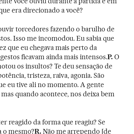
nte você ouviu durante a partida e em
ue era direcionado a você?
uvir torcedores fazendo o barulho de
tos. Isso me incomodou. Eu sabia que
ez que eu chegava mais perto da
 gestos ficavam ainda mais intensos.
P.
O
otou os insultos? Te deu sensação de
otência, tristeza, raiva, agonia. São
e eu tive ali no momento. A gente
, mas quando acontece, nos deixa bem
er reagido da forma que reagiu? Se
ria o mesmo?
R.
Não me arrependo [de