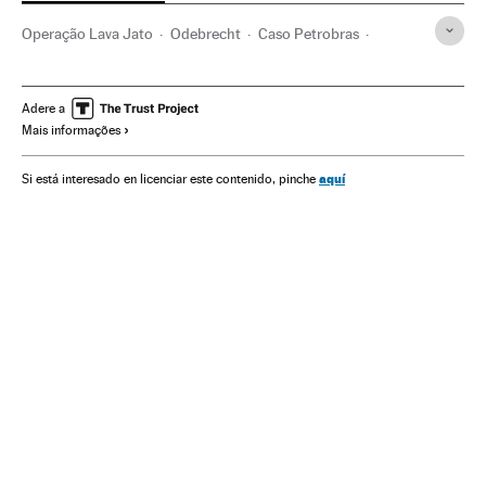
Operação Lava Jato
Odebrecht
Caso Petrobras
Investigação policial
Construtoras
Subornos
Financiamento ilegal
Lavagem dinheiro
Petrobras
Adere a
Mais informações
Polícia Federal
Corrupção política
Caixa dois
Financiamento partidos
Partidos políticos
Polícia
aquí
Si está interesado en licenciar este contenido, pinche
Corrupção
Delitos fiscais
Construção
Força segurança
Empresas
Delitos
Economia
Política
Justiça
Indústria