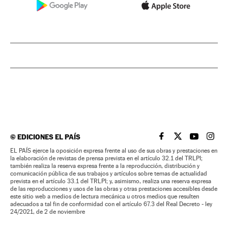
©
EDICIONES EL PAÍS
EL PAÍS BRASIL EN
EL PAÍS BRASI
EL PAÍS B
EL PA
EL PAÍS ejerce la oposición expresa frente al uso de sus obras y prestaciones en
la elaboración de revistas de prensa prevista en el artículo 32.1 del TRLPI;
también realiza la reserva expresa frente a la reproducción, distribución y
comunicación pública de sus trabajos y artículos sobre temas de actualidad
prevista en el artículo 33.1 del TRLPI; y, asimismo, realiza una reserva expresa
de las reproducciones y usos de las obras y otras prestaciones accesibles desde
este sitio web a medios de lectura mecánica u otros medios que resulten
adecuados a tal fin de conformidad con el artículo 67.3 del Real Decreto - ley
24/2021, de 2 de noviembre