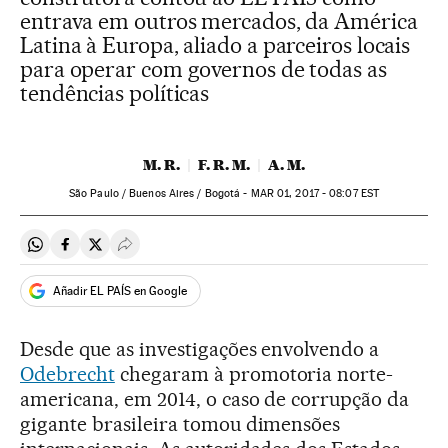
entrava em outros mercados, da América
Latina à Europa, aliado a parceiros locais
para operar com governos de todas as
tendências políticas
M. R.
F. R. M.
A. M.
São Paulo / Buenos Aires / Bogotá -
MAR
01, 2017 - 08:07
EST
Compartir en Whatsapp
Compartir en Facebook
Compartir en Twitter
Desplegar Redes Sociales
Añadir EL PAÍS en Google
Desde que as investigações envolvendo a
Odebrecht
chegaram à promotoria norte-
americana, em 2014, o caso de corrupção da
gigante brasileira tomou dimensões