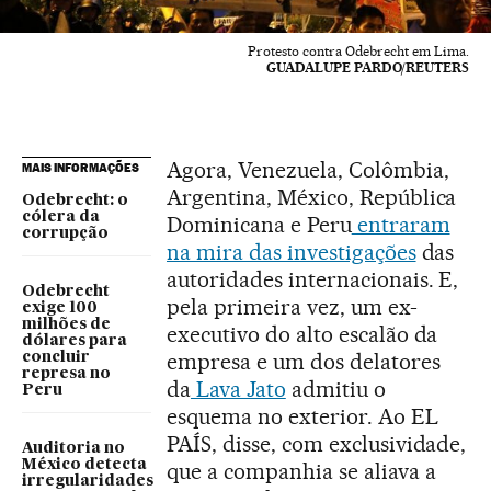
Protesto contra Odebrecht em Lima.
GUADALUPE PARDO/REUTERS
Agora, Venezuela, Colômbia,
MAIS INFORMAÇÕES
Argentina, México, República
Odebrecht: o
cólera da
Dominicana e Peru
entraram
corrupção
na mira das investigações
das
autoridades internacionais. E,
Odebrecht
pela primeira vez, um ex-
exige 100
milhões de
executivo do alto escalão da
dólares para
empresa e um dos delatores
concluir
represa no
da
Lava Jato
admitiu o
Peru
esquema no exterior. Ao EL
PAÍS, disse, com exclusividade,
Auditoria no
México detecta
que a companhia se aliava a
irregularidades