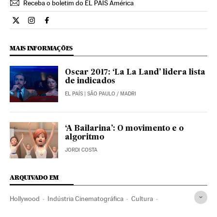
Receba o boletim do EL PAÍS América
Cultura El País Brasil en Twitter
Cultura El País Brasil en Instagram
Cultura El País Brasil en Facebook
MAIS INFORMAÇÕES
Oscar 2017: ‘La La Land’ lidera lista
de indicados
EL PAÍS
| SÃO PAULO / MADRI
‘A Bailarina’: O movimento e o
algoritmo
JORDI COSTA
ARQUIVADO EM
Hollywood
Indústria Cinematográfica
Cultura
Premios Oscar 2017
Prêmios Oscar
Prêmios cinema