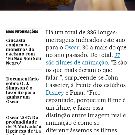
Há um total de 336 longas-
MAIS INFORMAÇÕES
metragens indicados este ano
Cineasta
conjura os
para o
Oscar
, 30 a mais do que
monstros do
no ano passado. Do total,
27
racismo com
‘Eu Não Sou Seu
são filmes de animação
. “E são
Negro’
os que mais deram o que
falar!”, surpreende-se John
Documentário
Lasseter, à frente dos estúdios
sobre O. J.
Simpson é o
Disney
e Pixar. “Fico
favorito para
ganhar um
espantado, porque um filme é
Oscar
um filme, e fazer essa
distinção entre imagem real e
Oscar 2017: Da
animação é como se
profundidade
de ‘A Malvada’ à
diferenciássemos os filmes
ligeireza de ‘La