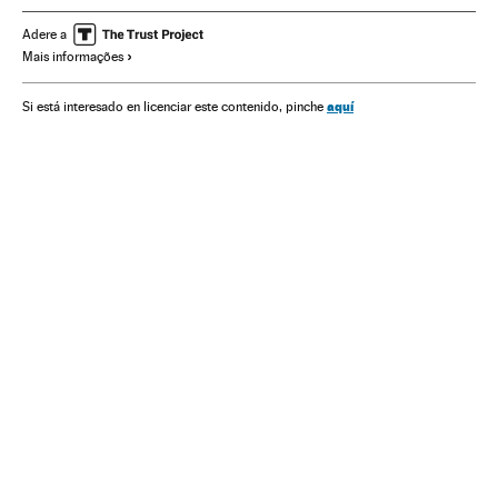
Cinema dos Estados Unidos
Cinema
Adere a
Mais informações
aquí
Si está interesado en licenciar este contenido, pinche