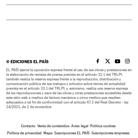
©
EDICIONES EL PAÍS
EL PAÍS BRASIL EN
EL PAÍS BRASI
EL PAÍS B
EL PA
EL PAÍS ejerce la oposición expresa frente al uso de sus obras y prestaciones en
la elaboración de revistas de prensa prevista en el artículo 32.1 del TRLPI;
también realiza la reserva expresa frente a la reproducción, distribución y
comunicación pública de sus trabajos y artículos sobre temas de actualidad
prevista en el artículo 33.1 del TRLPI; y, asimismo, realiza una reserva expresa
de las reproducciones y usos de las obras y otras prestaciones accesibles desde
este sitio web a medios de lectura mecánica u otros medios que resulten
adecuados a tal fin de conformidad con el artículo 67.3 del Real Decreto - ley
24/2021, de 2 de noviembre
Contacto
Venta de contenidos
Aviso legal
Política cookies
Política de privacidad
Mapa
Suscripciones EL PAÍS
Suscripciones empresas