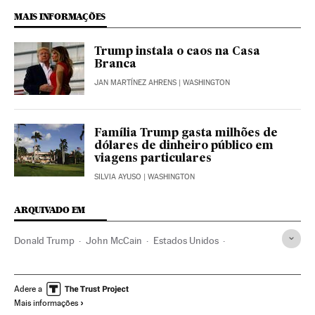
MAIS INFORMAÇÕES
Trump instala o caos na Casa
Branca
JAN MARTÍNEZ AHRENS
| WASHINGTON
Família Trump gasta milhões de
dólares de dinheiro público em
viagens particulares
SILVIA AYUSO
| WASHINGTON
ARQUIVADO EM
Donald Trump
John McCain
Estados Unidos
América do Norte
Imprensa
Brasil
América do Sul
América Latina
América
Meios comunicação
Adere a
Mais informações
Comunicação