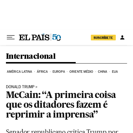
Pular para o conteúdo
SUSCRÍBETE
Internacional
AMÉRICA LATINA
ÁFRICA
EUROPA
ORIENTE MÉDIO
CHINA
EUA
DONALD TRUMP
McCain: “A primeira coisa
que os ditadores fazem é
reprimir a imprensa”
Senador republicano critica Trump por