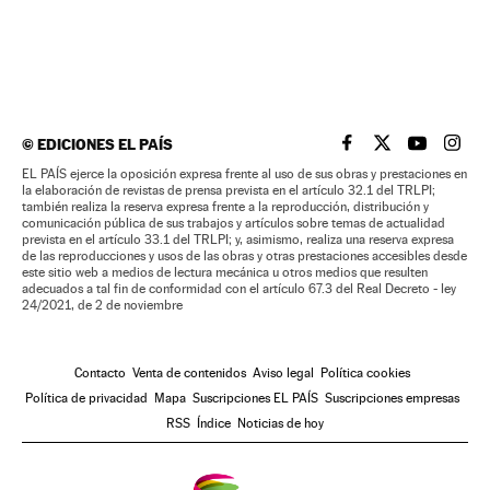
©
EDICIONES EL PAÍS
EL PAÍS BRASIL EN
EL PAÍS BRASI
EL PAÍS B
EL PA
EL PAÍS ejerce la oposición expresa frente al uso de sus obras y prestaciones en
la elaboración de revistas de prensa prevista en el artículo 32.1 del TRLPI;
también realiza la reserva expresa frente a la reproducción, distribución y
comunicación pública de sus trabajos y artículos sobre temas de actualidad
prevista en el artículo 33.1 del TRLPI; y, asimismo, realiza una reserva expresa
de las reproducciones y usos de las obras y otras prestaciones accesibles desde
este sitio web a medios de lectura mecánica u otros medios que resulten
adecuados a tal fin de conformidad con el artículo 67.3 del Real Decreto - ley
24/2021, de 2 de noviembre
Contacto
Venta de contenidos
Aviso legal
Política cookies
Política de privacidad
Mapa
Suscripciones EL PAÍS
Suscripciones empresas
RSS
Índice
Noticias de hoy