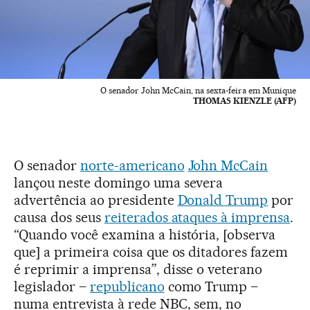
O senador John McCain, na sexta-feira em Munique
THOMAS KIENZLE (AFP)
O senador
norte-americano
John McCain
lançou neste domingo uma severa
advertência ao presidente
Donald Trump
por
causa dos seus
reiterados ataques à imprensa
.
“Quando você examina a história, [observa
que] a primeira coisa que os ditadores fazem
é reprimir a imprensa”, disse o veterano
legislador –
republicano
como Trump –
numa entrevista à rede NBC, sem, no