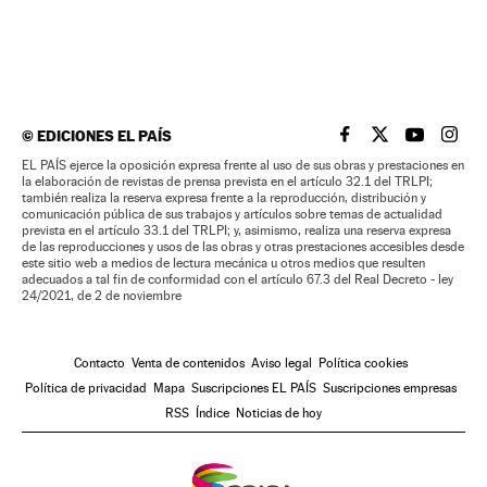
©
EDICIONES EL PAÍS
EL PAÍS BRASIL EN
EL PAÍS BRASI
EL PAÍS B
EL PA
EL PAÍS ejerce la oposición expresa frente al uso de sus obras y prestaciones en
la elaboración de revistas de prensa prevista en el artículo 32.1 del TRLPI;
también realiza la reserva expresa frente a la reproducción, distribución y
comunicación pública de sus trabajos y artículos sobre temas de actualidad
prevista en el artículo 33.1 del TRLPI; y, asimismo, realiza una reserva expresa
de las reproducciones y usos de las obras y otras prestaciones accesibles desde
este sitio web a medios de lectura mecánica u otros medios que resulten
adecuados a tal fin de conformidad con el artículo 67.3 del Real Decreto - ley
24/2021, de 2 de noviembre
Contacto
Venta de contenidos
Aviso legal
Política cookies
Política de privacidad
Mapa
Suscripciones EL PAÍS
Suscripciones empresas
RSS
Índice
Noticias de hoy