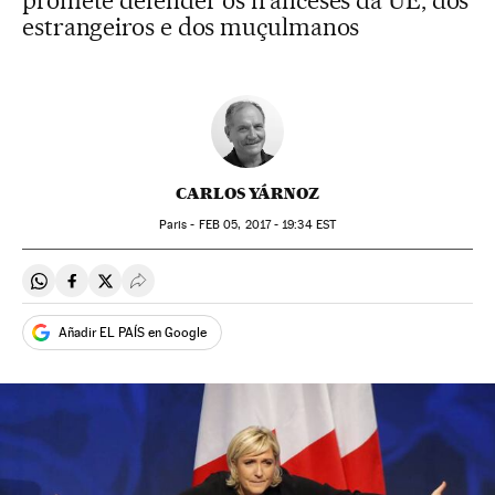
promete defender os franceses da UE, dos
estrangeiros e dos muçulmanos
CARLOS YÁRNOZ
Paris -
FEB
05, 2017 - 19:34
EST
Compartir en Whatsapp
Compartir en Facebook
Compartir en Twitter
Desplegar Redes Sociales
Añadir EL PAÍS en Google