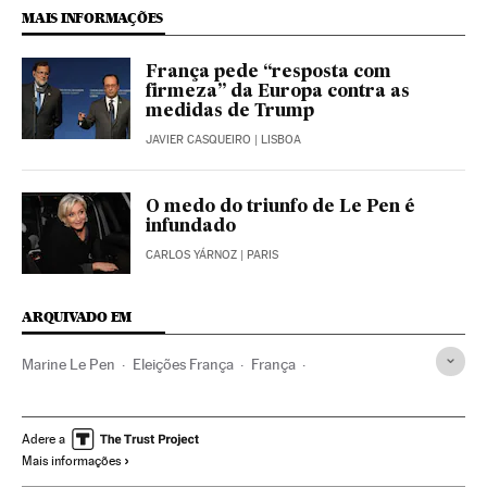
MAIS INFORMAÇÕES
França pede “resposta com
firmeza” da Europa contra as
medidas de Trump
JAVIER CASQUEIRO
| LISBOA
O medo do triunfo de Le Pen é
infundado
CARLOS YÁRNOZ
| PARIS
ARQUIVADO EM
Marine Le Pen
Eleições França
França
Partidos políticos
Eleições
Europa Ocidental
Europa
Política
Presidenciales Francia 2017
Adere a
Mais informações