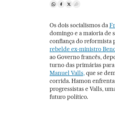
Compartir en Whatsapp
Compartir en Facebook
Compartir en Twitter
Desplegar Redes Soci
Os dois socialismos da
F
domingo e a maioria de se
confiança do reformista 
rebelde ex-ministro Be
ao Governo francês, depo
turno das primárias para
Manuel Valls,
que se demi
corrida. Hamon enfrenta a
progressistas e Valls, u
futuro político.