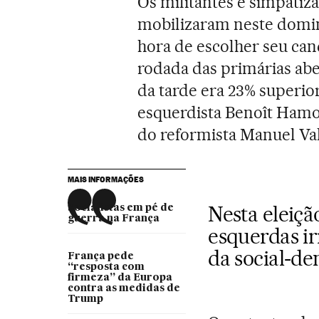
Os militantes e simpatiz
mobilizaram neste domi
hora de escolher seu can
rodada das primárias abe
da tarde era 23% superio
esquerdista Benoît Hamo
do reformista Manuel Vall
MAIS INFORMAÇÕES
Nesta eleiçã
Socialistas em pé de
guerra na França
esquerdas ir
da social-d
França pede
“resposta com
firmeza” da Europa
contra as medidas de
Trump