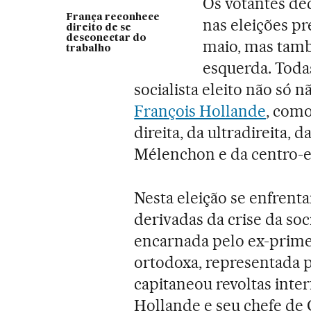
Os votantes de
França reconhece
nas eleições pr
direito de se
desconectar do
maio, mas tamb
trabalho
esquerda. Toda
socialista eleito não só
François Hollande
, como
direita, da ultradireita, 
Mélenchon e da centro-
Nesta eleição se enfrenta
derivadas da crise da soc
encarnada pelo ex-primei
ortodoxa, representada
capitaneou revoltas inte
Hollande e seu chefe de