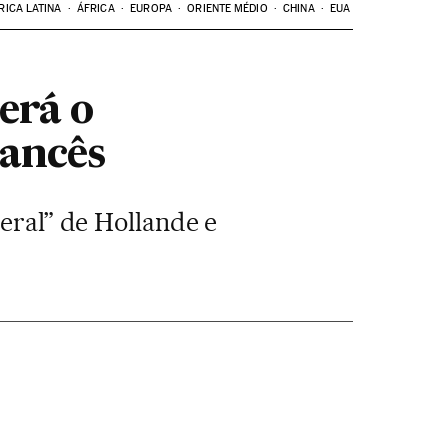
RICA LATINA
ÁFRICA
EUROPA
ORIENTE MÉDIO
CHINA
EUA
será o
rancês
beral” de Hollande e