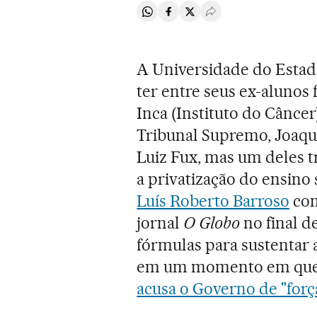
Compartir en Whatsapp
Compartir en Facebook
Compartir en Twitter
Desplegar Redes Soci
A Universidade do Estad
ter entre seus ex-alunos 
Inca (Instituto do Cânce
Tribunal Supremo, Joaqu
Luiz Fux, mas um deles t
a privatização do ensino 
Luís Roberto Barroso
con
jornal
O Globo
no final d
fórmulas para sustentar a
em um momento em qu
acusa o Governo de "for