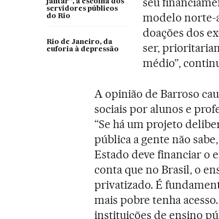
seu financiamen
jantar”, a escolha dos
servidores públicos
modelo norte-am
do Rio
doações dos ex
Rio de Janeiro, da
ser, prioritari
euforia à depressão
médio”, contin
A opinião de Barroso cau
sociais por alunos e pro
“Se há um projeto delib
pública a gente não sabe
Estado deve financiar o 
conta que no Brasil, o en
privatizado. É fundamen
mais pobre tenha acesso
instituições de ensino pú