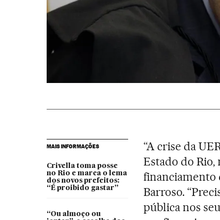
“A crise da UER
MAIS INFORMAÇÕES
Estado do Rio
Crivella toma posse
no Rio e marca o lema
financiamento 
dos novos prefeitos:
“É proibido gastar”
Barroso. “Prec
pública nos seu
“Ou almoço ou