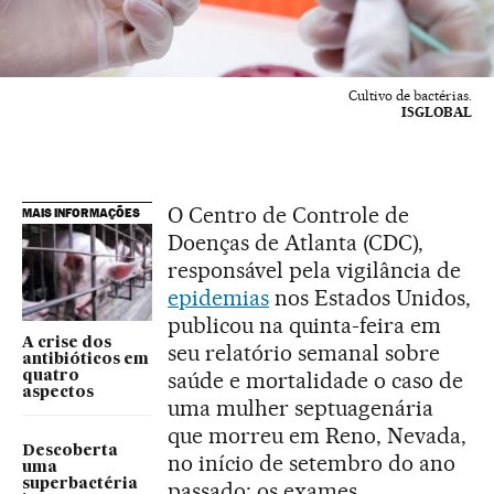
Cultivo de bactérias.
ISGLOBAL
O Centro de Controle de
MAIS INFORMAÇÕES
Doenças de Atlanta (CDC),
responsável pela vigilância de
epidemias
nos Estados Unidos,
publicou na quinta-feira em
A crise dos
seu relatório semanal sobre
antibióticos em
saúde e mortalidade o caso de
quatro
aspectos
uma mulher septuagenária
que morreu em Reno, Nevada,
Descoberta
no início de setembro do ano
uma
superbactéria
passado; os exames