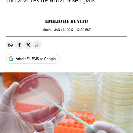
Índia, antes de voltar a seu país
EMILIO DE BENITO
Madri -
JAN
14, 2017 - 12:59
EST
Compartir en Whatsapp
Compartir en Facebook
Compartir en Twitter
Desplegar Redes Sociales
Añadir EL PAÍS en Google