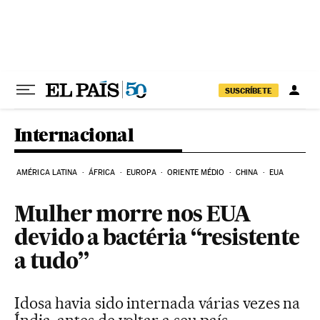
Pular para o conteúdo
SUSCRÍBETE
Internacional
AMÉRICA LATINA
ÁFRICA
EUROPA
ORIENTE MÉDIO
CHINA
EUA
Mulher morre nos EUA
devido a bactéria “resistente
a tudo”
Idosa havia sido internada várias vezes na