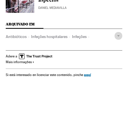
aspectos
DANIEL MEDIAVILLA
ARQUIVADO EM
Antibióticos
Infeções hospitalares
Infeções
Condições hospitalares
Medicamentos
Prevenção doenças
Farmácia
Hospitais
Adere a
Mais informações
Assistência sanitária
Doenças
Medicina
Previdência
Saúde
aquí
Si está interesado en licenciar este contenido, pinche