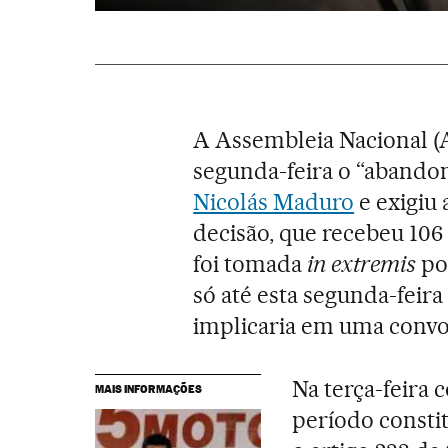
A Assembleia Nacional 
segunda-feira o “abandon
Nicolás Maduro
e exigiu 
decisão, que recebeu 106
foi tomada
in extremis
poi
só até esta segunda-feira
implicaria em uma convoc
Na terça-feira 
MAIS INFORMAÇÕES
período consti