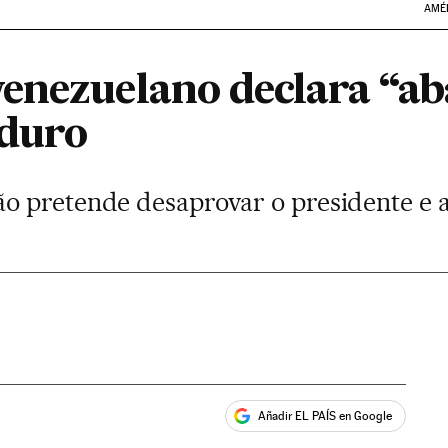
AMÉ
enezuelano declara “a
aduro
 pretende desaprovar o presidente e an
Añadir EL PAÍS en Google
ales