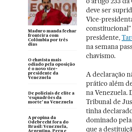
o artigo 233 da
deve ser supri
Vice-presidenta
constitucional”
Maduro manda fechar
presidente,
Tar
fronteira com
Colômbia por três
dias
na semana pass
chavismo.
O chavista mais
odiado pela oposição
é o novo vice-
A declaração n
presidente da
Venezuela
prático além d
na Venezuela. 
De policiais de elite a
‘esquadrões da
Tribunal de Jus
morte’ na Venezuela
tinha declarad
A propina da
dominado pela 
Odebrecht fora do
Brasil: Venezuela,
que a destitui
Argentina, Peru e