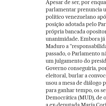
Apesar de ser, por enqua
parlamentar prenuncia um
político venezuelano após
posição adotada pelo Pa
própria bancada opositor
unanimidade. Embora já 
Maduro a “responsabilida
passado, o Parlamento nã
um julgamento do presid
Governo conseguiria, po
eleitoral, burlar a convo
usou a mesa de diálogo p
para ganhar tempo, os se
Democrática (MUD), de o
a ex-deputada María Cor