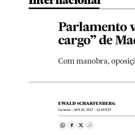
Internacional
Parlamento v
cargo” de M
Com manobra, oposição
EWALD SCHARFENBERG
Caracas -
JAN
10, 2017 - 12:49
EST
Compartir en Whatsapp
Compartir en Facebook
Compartir en Twitter
Desplegar Redes Soci