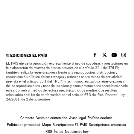
©
EDICIONES EL PAÍS
EL PAÍS BRASIL EN
EL PAÍS BRASI
EL PAÍS B
EL PA
EL PAÍS ejerce la oposición expresa frente al uso de sus obras y prestaciones en
la elaboración de revistas de prensa prevista en el artículo 32.1 del TRLPI;
también realiza la reserva expresa frente a la reproducción, distribución y
comunicación pública de sus trabajos y artículos sobre temas de actualidad
prevista en el artículo 33.1 del TRLPI; y, asimismo, realiza una reserva expresa
de las reproducciones y usos de las obras y otras prestaciones accesibles desde
este sitio web a medios de lectura mecánica u otros medios que resulten
adecuados a tal fin de conformidad con el artículo 67.3 del Real Decreto - ley
24/2021, de 2 de noviembre
Contacto
Venta de contenidos
Aviso legal
Política cookies
Política de privacidad
Mapa
Suscripciones EL PAÍS
Suscripciones empresas
RSS
Índice
Noticias de hoy