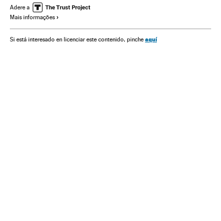
Violência
Brasil
Festas
Relações gênero
Adere a
Mais informações
Acontecimentos
Mulheres
América do Sul
América Latina
Preconceitos
América
aquí
Si está interesado en licenciar este contenido, pinche
Problemas sociais
Sociedade