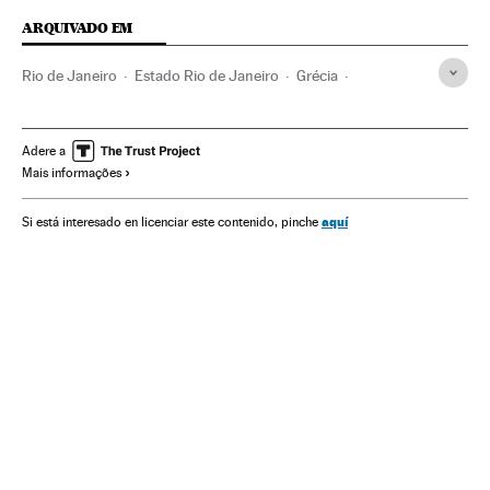
ARQUIVADO EM
Rio de Janeiro
Estado Rio de Janeiro
Grécia
Embaixadas
Balcãs
Brasil
Violência
Europa Sul
Relações internacionais
América do Sul
América Latina
Adere a
Mais informações
Acontecimentos
América
Europa
Problemas sociais
Relações exteriores
Sociedade
aquí
Si está interesado en licenciar este contenido, pinche