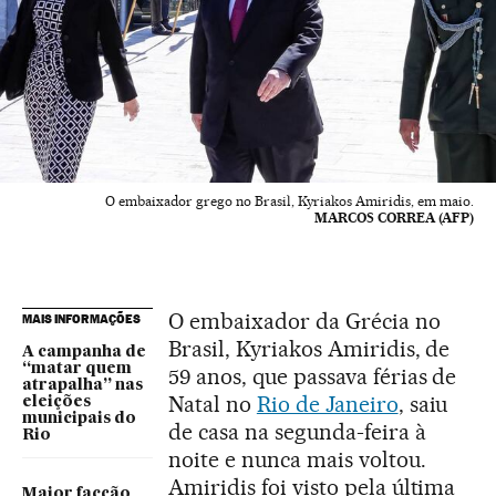
O embaixador grego no Brasil, Kyriakos Amiridis, em maio.
MARCOS CORREA (AFP)
O embaixador da Grécia no
MAIS INFORMAÇÕES
Brasil, Kyriakos Amiridis, de
A campanha de
“matar quem
59 anos, que passava férias de
atrapalha” nas
Natal no
Rio de Janeiro
, saiu
eleições
municipais do
de casa na segunda-feira à
Rio
noite e nunca mais voltou.
Amiridis foi visto pela última
Maior facção