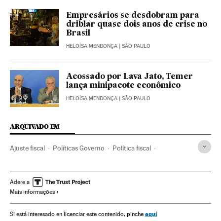
Empresários se desdobram para
driblar quase dois anos de crise no
Brasil
HELOÍSA MENDONÇA
| SÃO PAULO
Acossado por Lava Jato, Temer
lança minipacote econômico
HELOÍSA MENDONÇA
| SÃO PAULO
ARQUIVADO EM
Ajuste fiscal
Políticas Governo
Política fiscal
Legislação Brasileira
Controle Fiscal
Governo Brasil
Brasil
Política econômica
Despesa pública
Adere a
Mais informações
América do Sul
América Latina
Governo
Finanças públicas
América
Legislação
aquí
Si está interesado en licenciar este contenido, pinche