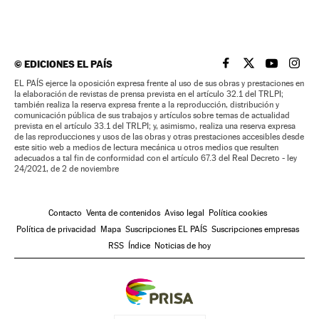
©
EDICIONES EL PAÍS
EL PAÍS BRASIL EN
EL PAÍS BRASI
EL PAÍS B
EL PA
EL PAÍS ejerce la oposición expresa frente al uso de sus obras y prestaciones en
la elaboración de revistas de prensa prevista en el artículo 32.1 del TRLPI;
también realiza la reserva expresa frente a la reproducción, distribución y
comunicación pública de sus trabajos y artículos sobre temas de actualidad
prevista en el artículo 33.1 del TRLPI; y, asimismo, realiza una reserva expresa
de las reproducciones y usos de las obras y otras prestaciones accesibles desde
este sitio web a medios de lectura mecánica u otros medios que resulten
adecuados a tal fin de conformidad con el artículo 67.3 del Real Decreto - ley
24/2021, de 2 de noviembre
Contacto
Venta de contenidos
Aviso legal
Política cookies
Política de privacidad
Mapa
Suscripciones EL PAÍS
Suscripciones empresas
RSS
Índice
Noticias de hoy