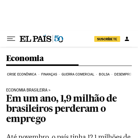
Pular para o conteúdo
SUSCRÍBETE
Economia
CRISE ECONÔMICA
FINANÇAS
GUERRA COMERCIAL
BOLSA
DESEMPREGO
ECONOMIA BRASILEIRA
Em um ano, 1,9 milhão de
brasileiros perderam o
emprego
Até novembro, o país tinha 12,1 milhões de