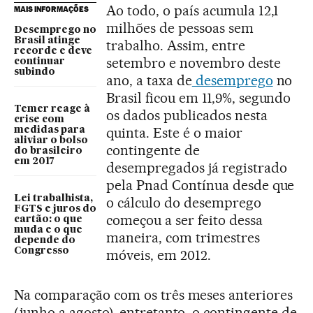
Ao todo, o país acumula 12,1
MAIS INFORMAÇÕES
milhões de pessoas sem
Desemprego no
Brasil atinge
trabalho. Assim, entre
recorde e deve
setembro e novembro deste
continuar
subindo
ano, a taxa de
desemprego
no
Brasil ficou em 11,9%, segundo
Temer reage à
os dados publicados nesta
crise com
quinta. Este é o maior
medidas para
aliviar o bolso
contingente de
do brasileiro
em 2017
desempregados já registrado
pela Pnad Contínua desde que
Lei trabalhista,
o cálculo do desemprego
FGTS e juros do
começou a ser feito dessa
cartão: o que
muda e o que
maneira, com trimestres
depende do
Congresso
móveis, em 2012.
Na comparação com os três meses anteriores
(junho a agosto), entretanto, o contingente de