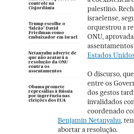
controle na
palestino. Rech
Cisjordânia
israelense, se
Trump escolhe o
orquestrou a r
‘falcão’ David
Friedman como
ONU, aprovada 
embaixador em Israel
assentamentos 
Estados Unidos
Netanyahu adverte de
que não acatará a
resolução da ONU
contra os
assentamentos
O discurso, que
entre os Gover
Obama promete
dos gestos tar
represálias à Rússia
por ingerência nas
invalidados co
eleições dos EUA
coordenado com
Benjamin Netanyahu
, te
abortar a resolução.