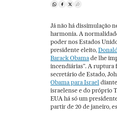
Compartir en Whatsapp
Compartir en Facebook
Compartir en Twitter
Desplegar Redes Soci
Já não há dissimulação n
harmonia. A normalidade 
poder nos Estados Unido
presidente eleito,
Donal
Barack Obama
de lhe imp
incendiárias”. A ruptura
secretário de Estado, Jo
Obama para Israel
diante
israelense e do próprio
EUA há só um presidente 
partir de 20 de janeiro, 