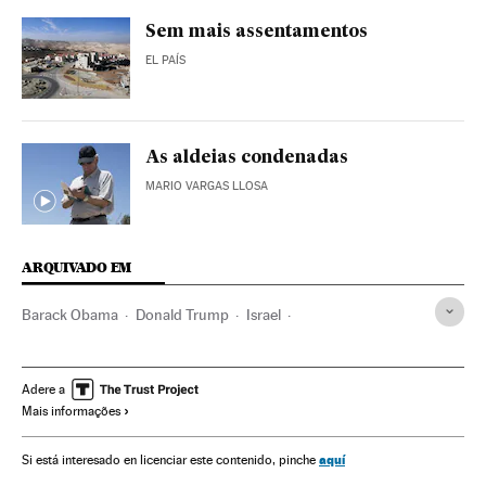
Sem mais assentamentos
EL PAÍS
As aldeias condenadas
MARIO VARGAS LLOSA
ARQUIVADO EM
Barack Obama
Donald Trump
Israel
Conflitos fronteiriços
Fronteiras
Oriente médio
Política exterior
ONU
Ásia
Conflitos
Adere a
Mais informações
Organizações internacionais
Relações exteriores
aquí
Si está interesado en licenciar este contenido, pinche