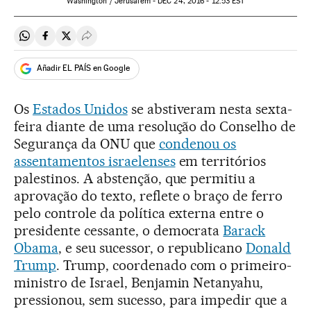
Washington / Jerusalém -
DEC
24, 2016 - 12:53
EST
Compartir en Whatsapp
Compartir en Facebook
Compartir en Twitter
Desplegar Redes Sociales
Añadir EL PAÍS en Google
Os
Estados Unidos
se abstiveram nesta sexta-
feira diante de uma resolução do Conselho de
Segurança da ONU que
condenou os
assentamentos israelenses
em territórios
palestinos. A abstenção, que permitiu a
aprovação do texto, reflete o braço de ferro
pelo controle da política externa entre o
presidente cessante, o democrata
Barack
Obama
, e seu sucessor, o republicano
Donald
Trump
. Trump, coordenado com o primeiro-
ministro de Israel, Benjamin Netanyahu,
pressionou, sem sucesso, para impedir que a