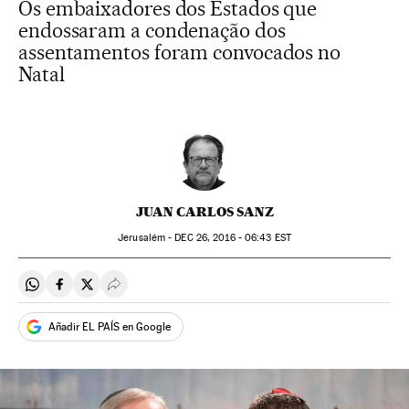
Os embaixadores dos Estados que
endossaram a condenação dos
assentamentos foram convocados no
Natal
JUAN CARLOS SANZ
Jerusalém -
DEC
26, 2016 - 06:43
EST
Compartir en Whatsapp
Compartir en Facebook
Compartir en Twitter
Desplegar Redes Sociales
Añadir EL PAÍS en Google