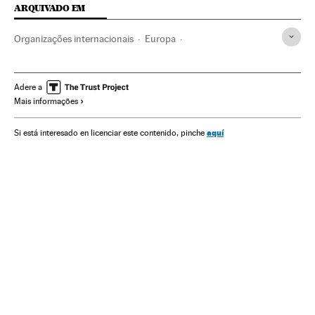
ARQUIVADO EM
Organizações internacionais
Europa
Relações exteriores
Política
Espanha
Benjamin Netanyahu
Israel
Territórios palestinos
Adere a
Mais informações
Palestina
Geopolítica
Fronteiras
Oriente médio
Política exterior
Ásia
aquí
Si está interesado en licenciar este contenido, pinche