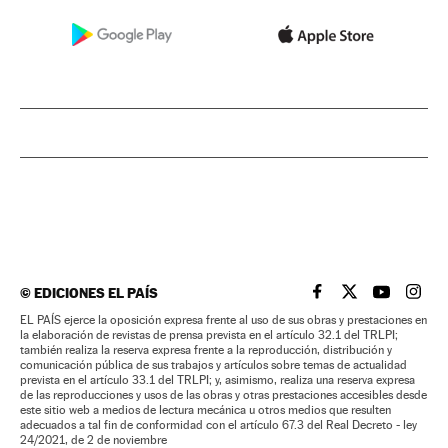
©
EDICIONES EL PAÍS
EL PAÍS BRASIL EN
EL PAÍS BRASI
EL PAÍS B
EL PA
EL PAÍS ejerce la oposición expresa frente al uso de sus obras y prestaciones en
la elaboración de revistas de prensa prevista en el artículo 32.1 del TRLPI;
también realiza la reserva expresa frente a la reproducción, distribución y
comunicación pública de sus trabajos y artículos sobre temas de actualidad
prevista en el artículo 33.1 del TRLPI; y, asimismo, realiza una reserva expresa
de las reproducciones y usos de las obras y otras prestaciones accesibles desde
este sitio web a medios de lectura mecánica u otros medios que resulten
adecuados a tal fin de conformidad con el artículo 67.3 del Real Decreto - ley
24/2021, de 2 de noviembre