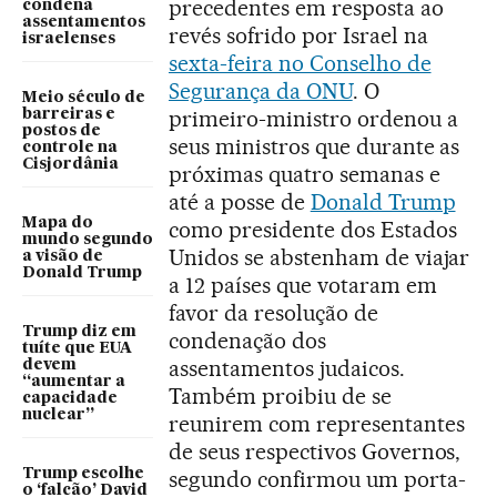
precedentes em resposta ao
condena
assentamentos
revés sofrido por Israel na
israelenses
sexta-feira no Conselho de
Segurança da ONU
. O
Meio século de
primeiro-ministro ordenou a
barreiras e
postos de
seus ministros que durante as
controle na
Cisjordânia
próximas quatro semanas e
até a posse de
Donald Trump
Mapa do
como presidente dos Estados
mundo segundo
Unidos se abstenham de viajar
a visão de
Donald Trump
a 12 países que votaram em
favor da resolução de
Trump diz em
condenação dos
tuíte que EUA
assentamentos judaicos.
devem
“aumentar a
Também proibiu de se
capacidade
nuclear”
reunirem com representantes
de seus respectivos Governos,
Trump escolhe
segundo confirmou um porta-
o ‘falcão’ David