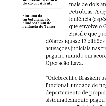
mais de dois 
do ex-presidente
Petrobras. A a
Sintoma da
leniência (esp
turbulência, até
aliados falam de
que envolve
o G
renúncia de Temer
Brasil e que pr
dólares (quase 12 bilhões
acusações judiciais nas t
paga no mundo em acordo
Operação Lava.
“Odebrecht e Braskem us
funcional, unidade de 
departamento de propina
sistematicamente pagou 