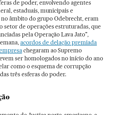
feras de poder, envolvendo agentes
eral, estaduais, municipais e
os, no âmbito do grupo Odebrecht, eram
o setor de operações estruturadas, que
unciadas pela Operação Lava Jato",
 semana,
acordos de delação premiada
a empresa
chegaram ao Supremo
devem ser homologados no início do ano
velar como o esquema de corrupção
 das três esferas do poder.
ção
mento de Justiça norte-americano, a