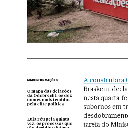
A construtora
MAIS INFORMAÇÕES
Braskem, decla
O mapa das delações
da Odebrecht: os dez
nesta quarta-fe
nomes mais temidos
pela elite política
subornos em tr
desdobramento
Lula réu pela quinta
tarefa do Minis
vez: os processos que
vão decidir o futuro