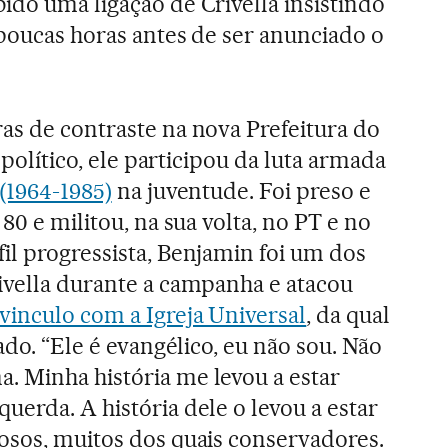
ido uma ligação de Crivella insistindo
 poucas horas antes de ser anunciado o
as de contraste na nova Prefeitura do
a político, ele participou da luta armada
 (1964-1985)
na juventude. Foi preso e
80 e militou, na sua volta, no PT e no
il progressista, Benjamin foi um dos
ivella durante a campanha e atacou
vinculo com a Igreja Universal
, da qual
iado. “Ele é evangélico, eu não sou. Não
. Minha história me levou a estar
uerda. A história dele o levou a estar
osos, muitos dos quais conservadores.