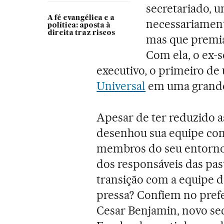
secretariado, u
A fé evangélica e a
necessariament
política: aposta à
direita traz riscos
mas que premia 
Com ela, o ex-
executivo, o primeiro d
Universal
em uma grande 
Apesar de ter reduzido as
desenhou sua equipe com
membros do seu entorno, 
dos responsáveis das past
transição com a equipe 
pressa? Confiem no prefei
Cesar Benjamin, novo sec