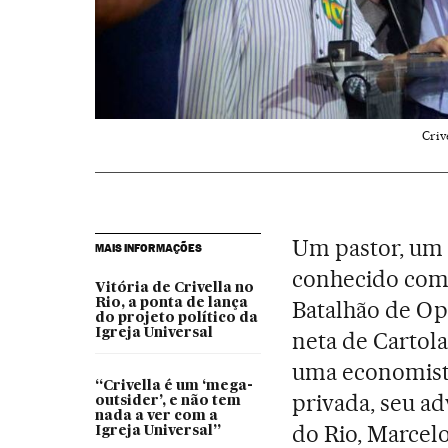
Criv
Um pastor, um 
MAIS INFORMAÇÕES
conhecido com
Vitória de Crivella no
Rio, a ponta de lança
Batalhão de Ope
do projeto político da
Igreja Universal
neta de Cartola
uma economista
“Crivella é um ‘mega-
privada, seu a
outsider’, e não tem
nada a ver com a
do Rio, Marcelo
Igreja Universal”