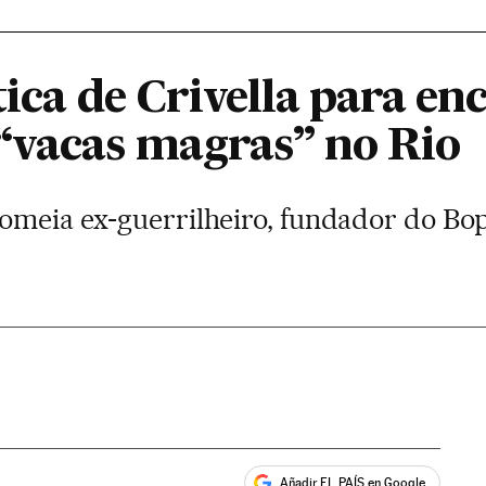
tica de Crivella para en
“vacas magras” no Rio
nomeia ex-guerrilheiro, fundador do Bop
Añadir EL PAÍS en Google