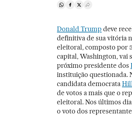
Compartir en Whatsapp
Compartir en Facebook
Compartir en Twitter
Desplegar Redes Soci
Donald Trump
deve receb
definitiva de sua vitória 
eleitoral, composto por 
capital, Washington, vai 
próximo presidente dos
instituição questionada. 
candidata democrata
Hil
de votos a mais que o r
eleitoral. Nos últimos di
o voto dos representante