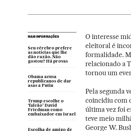
O interesse mid
MAIS INFORMAÇÕES
eleitoral é inc
Seu cérebro prefere
as notícias que lhe
formalidade. M
dão razão. Não
gostou? Há provas
relacionado a 
tornou um even
Obama acusa
republicanos de dar
asas a Putin
Pela segunda v
coincidiu com o
Trump escolhe o
‘falcão’ David
última vez foi
Friedman como
embaixador em Israel
teve meio milh
George W. Bush
Escolha de amigo de