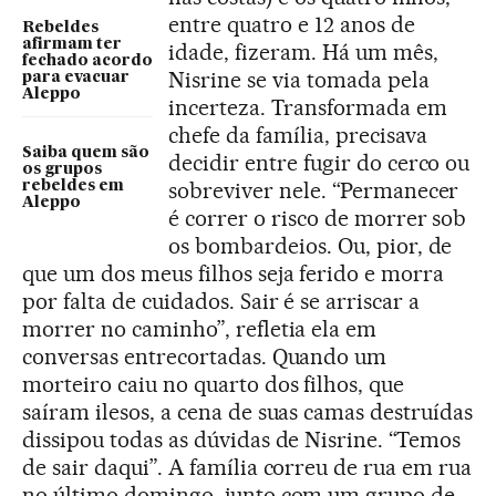
entre quatro e 12 anos de
Rebeldes
afirmam ter
idade, fizeram. Há um mês,
fechado acordo
Nisrine se via tomada pela
para evacuar
Aleppo
incerteza. Transformada em
chefe da família, precisava
Saiba quem são
decidir entre fugir do cerco ou
os grupos
sobreviver nele. “Permanecer
rebeldes em
Aleppo
é correr o risco de morrer sob
os bombardeios. Ou, pior, de
que um dos meus filhos seja ferido e morra
por falta de cuidados. Sair é se arriscar a
morrer no caminho”, refletia ela em
conversas entrecortadas. Quando um
morteiro caiu no quarto dos filhos, que
saíram ilesos, a cena de suas camas destruídas
dissipou todas as dúvidas de Nisrine. “Temos
de sair daqui”. A família correu de rua em rua
no último domingo, junto com um grupo de