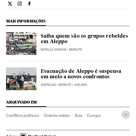
Internacional El País Brasil en Twitter
Internacional El País Brasil en Instagram
Internacional El País Brasil en Facebook
MAIS INFORMAÇÕES
Saiba quem são os grupos rebeldes
em Aleppo
NATALIA SANCHA
| BEIRUTE
Evacuação de Aleppo é suspensa
em meio a novos confrontos
AGENCIAS
| BEIRUTE / ANCARA
ARQUIVADO EM
Conflitos políticos
Oriente médio
Ásia
Europa
Alepo
Guerra na Síria
Irã
Síria
Primavera árabe
Guerra civil
Rússia
Revoluções
Europa Leste