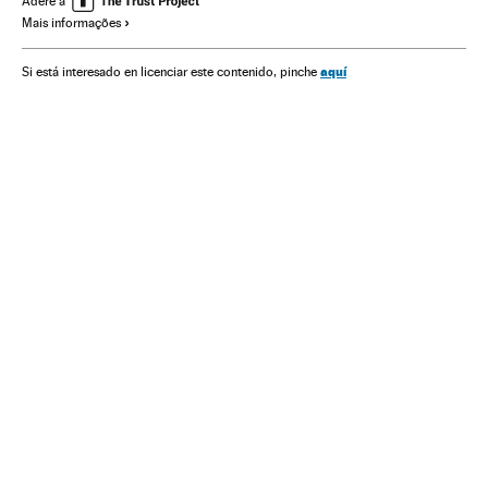
Adere a
Mais informações
Protestos sociais
Mal-estar social
Problemas sociais
Sociedade
aquí
Si está interesado en licenciar este contenido, pinche