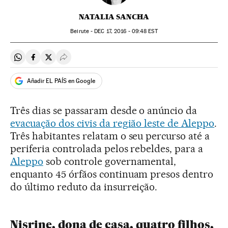
NATALIA SANCHA
Beirute -
DEC
17, 2016 - 09:48
EST
Compartir en Whatsapp
Compartir en Facebook
Compartir en Twitter
Desplegar Redes Sociales
Añadir EL PAÍS en Google
Três dias se passaram desde o anúncio da
evacuação dos civis da região leste de Aleppo
.
Três habitantes relatam o seu percurso até a
periferia controlada pelos rebeldes, para a
Aleppo
sob controle governamental,
enquanto 45 órfãos continuam presos dentro
do último reduto da insurreição.
Nisrine, dona de casa, quatro filhos,