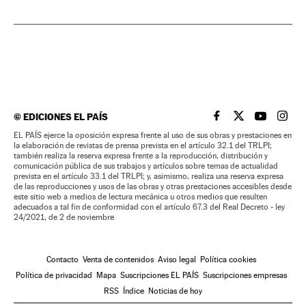
©
EDICIONES EL PAÍS
EL PAÍS BRASIL EN
EL PAÍS BRASI
EL PAÍS B
EL PA
EL PAÍS ejerce la oposición expresa frente al uso de sus obras y prestaciones en
la elaboración de revistas de prensa prevista en el artículo 32.1 del TRLPI;
también realiza la reserva expresa frente a la reproducción, distribución y
comunicación pública de sus trabajos y artículos sobre temas de actualidad
prevista en el artículo 33.1 del TRLPI; y, asimismo, realiza una reserva expresa
de las reproducciones y usos de las obras y otras prestaciones accesibles desde
este sitio web a medios de lectura mecánica u otros medios que resulten
adecuados a tal fin de conformidad con el artículo 67.3 del Real Decreto - ley
24/2021, de 2 de noviembre
Contacto
Venta de contenidos
Aviso legal
Política cookies
Política de privacidad
Mapa
Suscripciones EL PAÍS
Suscripciones empresas
RSS
Índice
Noticias de hoy