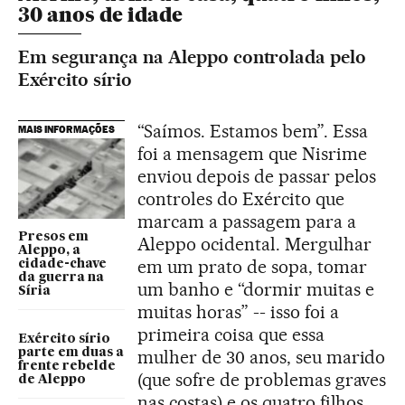
30 anos de idade
Em segurança na Aleppo controlada pelo
Exército sírio
“Saímos. Estamos bem”. Essa
MAIS INFORMAÇÕES
foi a mensagem que Nisrime
enviou depois de passar pelos
controles do Exército que
marcam a passagem para a
Presos em
Aleppo ocidental. Mergulhar
Aleppo, a
em um prato de sopa, tomar
cidade-chave
da guerra na
um banho e “dormir muitas e
Síria
muitas horas” -- isso foi a
primeira coisa que essa
Exército sírio
parte em duas a
mulher de 30 anos, seu marido
frente rebelde
(que sofre de problemas graves
de Aleppo
nas costas) e os quatro filhos,