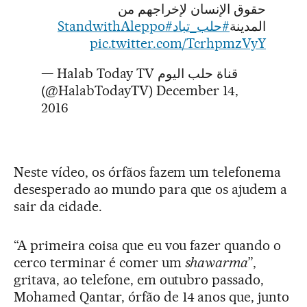
حقوق الإنسان لإخراجهم من
#StandwithAleppo
#حلب_تباد
المدينة
pic.twitter.com/TcrhpmzVyY
— Halab Today TV قناة حلب اليوم
(@HalabTodayTV)
December 14,
2016
Neste vídeo, os órfãos fazem um telefonema
desesperado ao mundo para que os ajudem a
sair da cidade.
“A primeira coisa que eu vou fazer quando o
cerco terminar é comer um
shawarma
”,
gritava, ao telefone, em outubro passado,
Mohamed Qantar, órfão de 14 anos que, junto