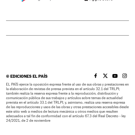
©
EDICIONES EL PAÍS
EL PAÍS BRASIL EN
EL PAÍS BRASI
EL PAÍS B
EL PA
EL PAÍS ejerce la oposición expresa frente al uso de sus obras y prestaciones en
la elaboración de revistas de prensa prevista en el artículo 32.1 del TRLPI;
también realiza la reserva expresa frente a la reproducción, distribución y
comunicación pública de sus trabajos y artículos sobre temas de actualidad
prevista en el artículo 33.1 del TRLPI; y, asimismo, realiza una reserva expresa
de las reproducciones y usos de las obras y otras prestaciones accesibles desde
este sitio web a medios de lectura mecánica u otros medios que resulten
adecuados a tal fin de conformidad con el artículo 67.3 del Real Decreto - ley
24/2021, de 2 de noviembre