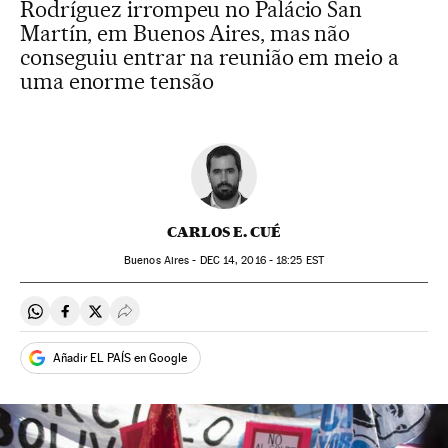
Rodríguez irrompeu no Palácio San
Martín, em Buenos Aires, mas não
conseguiu entrar na reunião em meio a
uma enorme tensão
CARLOS E. CUÉ
Buenos Aires -
DEC
14, 2016 - 18:25
EST
Compartir en Whatsapp
Compartir en Facebook
Compartir en Twitter
Desplegar Redes Sociales
Añadir EL PAÍS en Google