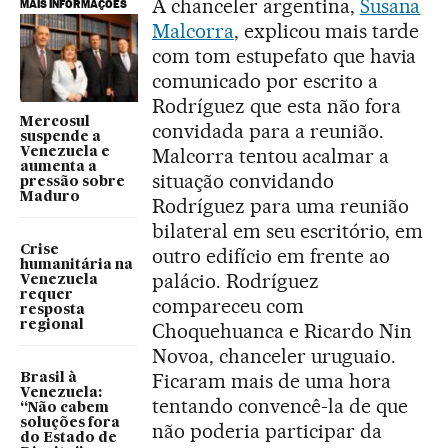
A chanceler argentina,
Susana
MAIS INFORMAÇÕES
Malcorra
, explicou mais tarde
com tom estupefato que havia
comunicado por escrito a
Rodríguez que esta não fora
Mercosul
convidada para a reunião.
suspende a
Malcorra tentou acalmar a
Venezuela e
aumenta a
situação convidando
pressão sobre
Maduro
Rodríguez para uma reunião
bilateral em seu escritório, em
Crise
outro edifício em frente ao
humanitária na
palácio. Rodríguez
Venezuela
requer
compareceu com
resposta
regional
Choquehuanca e Ricardo Nin
Novoa, chanceler uruguaio.
Ficaram mais de uma hora
Brasil à
Venezuela:
tentando convencê-la de que
“Não cabem
soluções fora
não poderia participar da
do Estado de