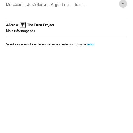
Mercosul
José Serra
Argentina
Brasil
Organizações internacionais
Relações exteriores
Delcy Rodríguez
Venezuela
América do Sul
Adere a
Mais informações
América Latina
América
aquí
Si está interesado en licenciar este contenido, pinche