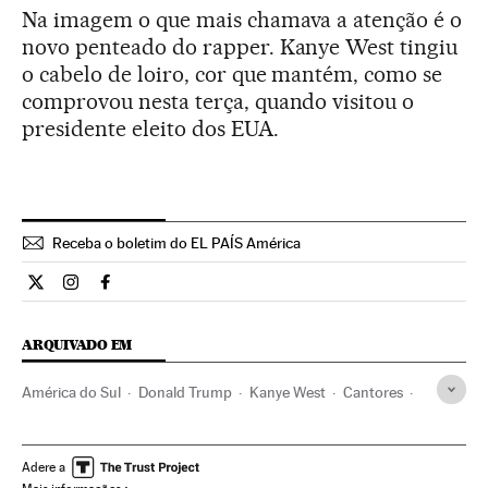
Na imagem o que mais chamava a atenção é o
novo penteado do rapper. Kanye West tingiu
o cabelo de loiro, cor que mantém, como se
comprovou nesta terça, quando visitou o
presidente eleito dos EUA.
Receba o boletim do EL PAÍS América
Estilo El País Brasil en Twitter
Estilo El País Brasil en Instagram
Estilo El País Brasil en Facebook
ARQUIVADO EM
América do Sul
Donald Trump
Kanye West
Cantores
Nova York
Rap
Estados Unidos
América do Norte
Brasil
Gente
América Latina
Música
América
Adere a