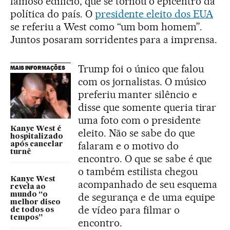
famoso edifício, que se tornou o epicentro da
política do país. O
presidente eleito dos EUA
se referiu a West como “um bom homem”.
Juntos posaram sorridentes para a imprensa.
Trump foi o único que falou
MAIS INFORMAÇÕES
com os jornalistas. O músico
preferiu manter silêncio e
disse que somente queria tirar
uma foto com o presidente
Kanye West é
eleito. Não se sabe do que
hospitalizado
falaram e o motivo do
após cancelar
turnê
encontro. O que se sabe é que
o também estilista chegou
Kanye West
acompanhado de seu esquema
revela ao
mundo “o
de segurança e de uma equipe
melhor disco
de vídeo para filmar o
de todos os
tempos”
encontro.