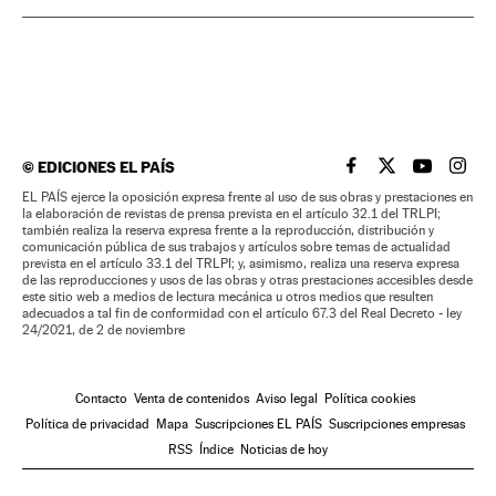
©
EDICIONES EL PAÍS
EL PAÍS BRASIL EN
EL PAÍS BRASI
EL PAÍS B
EL PA
EL PAÍS ejerce la oposición expresa frente al uso de sus obras y prestaciones en
la elaboración de revistas de prensa prevista en el artículo 32.1 del TRLPI;
también realiza la reserva expresa frente a la reproducción, distribución y
comunicación pública de sus trabajos y artículos sobre temas de actualidad
prevista en el artículo 33.1 del TRLPI; y, asimismo, realiza una reserva expresa
de las reproducciones y usos de las obras y otras prestaciones accesibles desde
este sitio web a medios de lectura mecánica u otros medios que resulten
adecuados a tal fin de conformidad con el artículo 67.3 del Real Decreto - ley
24/2021, de 2 de noviembre
Contacto
Venta de contenidos
Aviso legal
Política cookies
Política de privacidad
Mapa
Suscripciones EL PAÍS
Suscripciones empresas
RSS
Índice
Noticias de hoy