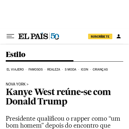
Pular para o conteúdo
SUSCRÍBETE
Estilo
EL VIAJERO
FAMOSOS
REALEZA
S MODA
ICON
CRIANÇAS
NOVA YORK
Kanye West reúne-se com
Donald Trump
Presidente qualificou o rapper como “um
bom homem” depois do encontro que