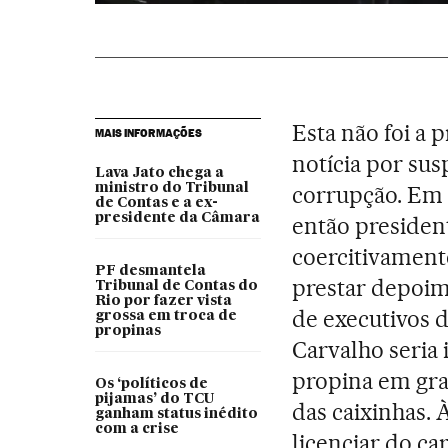
Esta não foi a 
MAIS INFORMAÇÕES
notícia por su
Lava Jato chega a
ministro do Tribunal
corrupção. Em 
de Contas e a ex-
presidente da Câmara
então presiden
coercitivamente
PF desmantela
prestar depoim
Tribunal de Contas do
Rio por fazer vista
de executivos 
grossa em troca de
propinas
Carvalho seria
propina em gra
Os ‘políticos de
pijamas’ do TCU
das caixinhas. 
ganham status inédito
com a crise
licenciar do ca