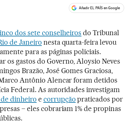
Añadir EL PAÍS en Google
ales
inco dos sete conselheiros
do Tribunal
Rio de Janeiro
nesta quarta-feira levou
amente para as páginas policiais.
zar os gastos do Governo, Aloysio Neves
mingos Brazão, José Gomes Graciosa,
 Marco Antônio Alencar foram detidos
ia Federal. As autoridades investigam
de dinheiro
e
corrupção
praticados por
presas – eles cobrariam 1% de propinas
úblicas.