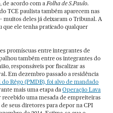
o, de acordo com a
Folha de S.Paulo
.
s do TCE paulista também aparecem nas
– muitos deles já deixaram o Tribunal. A
 que ele tenha praticado qualquer
es promíscuas entre integrantes de
spalhou também entre os integrantes do
ão, responsáveis por fiscalizar as
al. Em dezembro passado a residência
l do Rêgo (PMDB), foi alvo de mandado
rante mais uma etapa da
Operação Lava
ter recebido uma mesada de empreiteiras
 de seus diretores para depor na CPI
dezembro de 2014. Estima-se que o