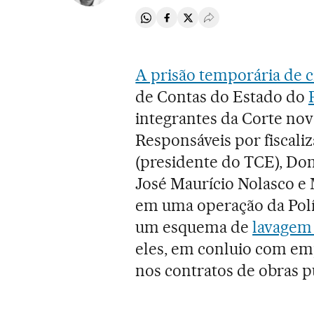
Compartir en Whatsapp
Compartir en Facebook
Compartir en Twitter
Desplegar Redes Soci
A prisão temporária de c
de Contas do Estado do
integrantes da Corte nov
Responsáveis por fiscali
(presidente do TCE), Do
José Maurício Nolasco e
em uma operação da Políc
um esquema de
lavagem 
eles, em conluio com em
nos contratos de obras p