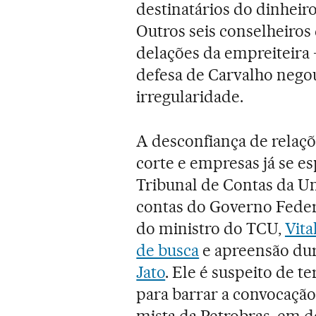
destinatários do dinheir
Outros seis conselheiro
delações da empreiteira 
defesa de Carvalho negou
irregularidade.
A desconfiança de relaçõ
corte e empresas já se e
Tribunal de Contas da Uni
contas do Governo Feder
do ministro do TCU,
Vita
de busca
e apreensão du
Jato
. Ele é suspeito de 
para barrar a convocação
mista da Petrobras, em 