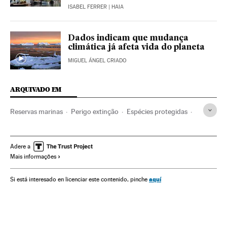
ISABEL FERRER
| HAIA
Dados indicam que mudança
climática já afeta vida do planeta
MIGUEL ÁNGEL CRIADO
ARQUIVADO EM
Reservas marinas
Perigo extinção
Espécies protegidas
Extinção espécies
Caribe
Política ambiental
Reservas naturais
México
Proteção animais
Adere a
Mais informações
América do Norte
Espaços naturais
ONU
Problemas ambientais
Proteção ambiental
aquí
Si está interesado en licenciar este contenido, pinche
América Latina
América
Organizações internacionais
Relações exteriores
Meio ambiente