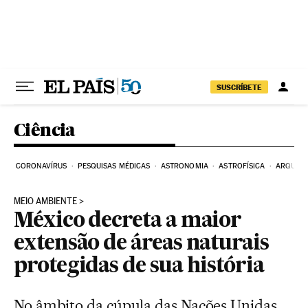
Pular para o conteúdo
SUSCRÍBETE
Ciência
CORONAVÍRUS
PESQUISAS MÉDICAS
ASTRONOMIA
ASTROFÍSICA
ARQUEO
MEIO AMBIENTE
México decreta a maior
extensão de áreas naturais
protegidas de sua história
No âmbito da cúpula das Nações Unidas