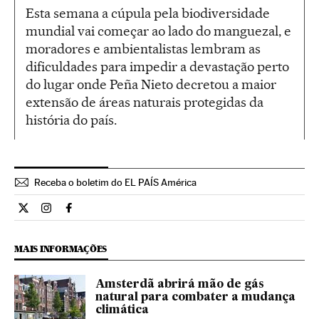
Esta semana a cúpula pela biodiversidade
mundial vai começar ao lado do manguezal, e
moradores e ambientalistas lembram as
dificuldades para impedir a devastação perto
do lugar onde Peña Nieto decretou a maior
extensão de áreas naturais protegidas da
história do país.
Receba o boletim do EL PAÍS América
Ciencia El País Brasil en Twitter
Ciencia El País Brasil en Instagram
Ciencia El País Brasil en Facebook
MAIS INFORMAÇÕES
Amsterdã abrirá mão de gás
natural para combater a mudança
climática